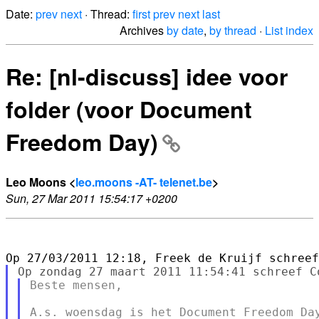
Date:
prev
next
· Thread:
first
prev
next
last
Archives
by date
,
by thread
·
List index
Re: [nl-discuss] idee voor
folder (voor Document
Freedom Day)
Leo Moons <
leo.moons -AT- telenet.be
>
Sun, 27 Mar 2011 15:54:17 +0200
Beste mensen,

A.s. woensdag is het Document Freedom Day