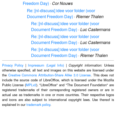
Freedom Day)
·
Cor Nouws
Re: [nl-discuss] idee voor folder (voor
Document Freedom Day)
·
Riemer Thalen
Re: [nl-discuss] idee voor folder (voor
Document Freedom Day)
·
Luc Castermans
Re: [nl-discuss] idee voor folder (voor
Document Freedom Day)
·
Luc Castermans
Re: [nl-discuss] idee voor folder (voor
Document Freedom Day)
·
Riemer Thalen
Privacy Policy
|
Impressum (Legal Info)
|
: Unless
Copyright information
otherwise specified, all text and images on this website are licensed under
the
Creative Commons Attribution-Share Alike 3.0 License
. This does not
include the source code of LibreOffice, which is licensed under the Mozilla
Public License (
MPLv2
). "LibreOffice" and "The Document Foundation" are
registered trademarks of their corresponding registered owners or are in
actual use as trademarks in one or more countries. Their respective logos
and icons are also subject to international copyright laws. Use thereof is
explained in our
trademark policy
.