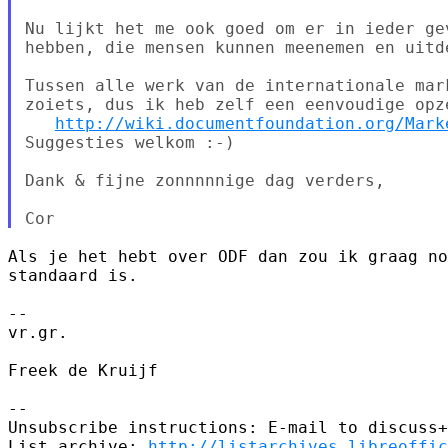
Nu lijkt het me ook goed om er in ieder ge
hebben, die mensen kunnen meenemen en uitde
Tussen alle werk van de internationale mar
zoiets, dus ik heb zelf een eenvoudige opze
http://wiki.documentfoundation.org/Mark
Suggesties welkom :-)

Dank & fijne zonnnnnige dag verders,

Als je het hebt over ODF dan zou ik graag no
standaard is.

-- 

vr.gr.

Freek de Kruijf

-- 

Unsubscribe instructions: E-mail to discuss+
List archive: 
http://listarchives.libreoffic