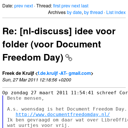
Date:
prev
next
· Thread:
first
prev
next
last
Archives
by date
,
by thread
·
List index
Re: [nl-discuss] idee voor
folder (voor Document
Freedom Day)
Freek de Kruijf <
f.de.kruijf -AT- gmail.com
>
Sun, 27 Mar 2011 12:18:56 +0200
Beste mensen,

A.s. woensdag is het Document Freedom Day.

http://www.documentfreedomday.nl/
Ik ben gevraagd om daar wat over LibreOffi
wat uurtjes voor vrij.
