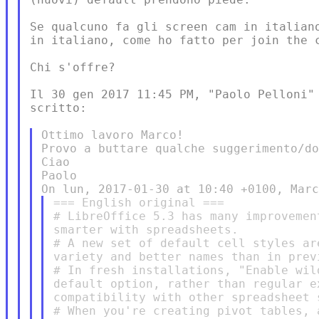
Se qualcuno fa gli screen cam in italiano
in italiano, come ho fatto per join the c
Chi s'offre?

Il 30 gen 2017 11:45 PM, "Paolo Pelloni" 
scritto:

Ottimo lavoro Marco!

Provo a buttare qualche suggerimento/do
Ciao

Paolo

=== English original ===

# LibreOffice 5.3 has many improvemen
smarter with spreadsheets.

# A new set of default cell styles ar
variety and better names than in previ
# In fresh installations, "Enable wil
default option, rather than regular e
compatibility with other spreadsheet s
# When you're creating pivot tables, 