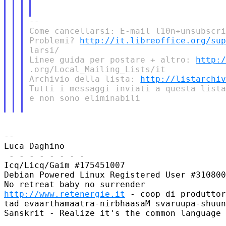
--

Come cancellarsi: E-mail l10n+unsubscri
Problemi? 
http://it.libreoffice.org/su
larsi/

Linee guida per postare + altro: 
http:
.org/Local_Mailing_Lists/it

Archivio della lista: 
http://listarchi
Tutti i messaggi inviati a questa lista
e non sono eliminabili

--

Luca Daghino

 - - - - - - - -

Icq/Licq/Gaim #175451007

Debian Powered Linux Registered User #310800
http://www.retenergie.it
 - coop di produttor
tad evaarthamaatra-nirbhaasaM svaruupa-shuun
Sanskrit - Realize it's the common language 