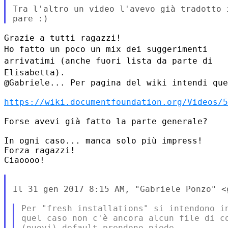
Tra l'altro un video l'avevo già tradotto 
Ho fatto un poco un mix dei suggerimenti
arrivatimi (anche fuori lista
da parte di
Elisabetta).
@Gabriele... Per pagina del wiki intendi que
https://wiki.documentfoundation.org/Videos/5
Forse avevi già fatto la parte generale?

In ogni caso... manca solo più impress!

Forza ragazzi!

Ciaoooo!

Il 31 gen 2017 8:15 AM, "Gabriele Ponzo" <
Per "fresh installations" si intendono in
quel caso non c'è ancora alcun file di co
(nuovi) default prendono piede.
