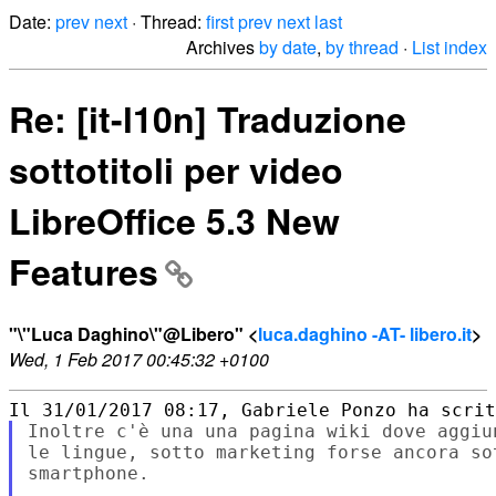
Date:
prev
next
· Thread:
first
prev
next
last
Archives
by date
,
by thread
·
List index
Re: [it-l10n] Traduzione
sottotitoli per video
LibreOffice 5.3 New
Features
"\"Luca Daghino\"@Libero" <
luca.daghino -AT- libero.it
>
Wed, 1 Feb 2017 00:45:32 +0100
Inoltre c'è una una pagina wiki dove aggiu
le lingue, sotto marketing forse ancora so
smartphone.
