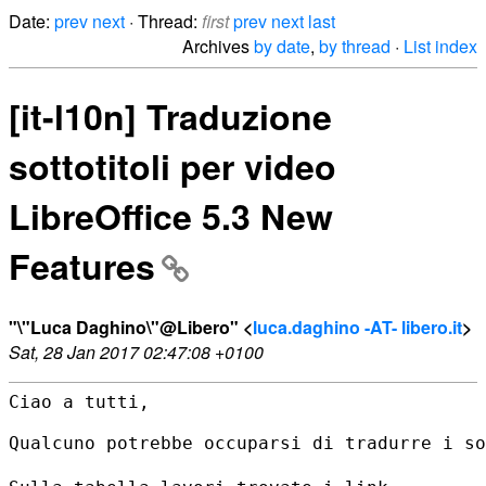
Date:
prev
next
· Thread:
first
prev
next
last
Archives
by date
,
by thread
·
List index
[it-l10n] Traduzione
sottotitoli per video
LibreOffice 5.3 New
Features
"\"Luca Daghino\"@Libero" <
luca.daghino -AT- libero.it
>
Sat, 28 Jan 2017 02:47:08 +0100
Ciao a tutti,

Qualcuno potrebbe occuparsi di tradurre i so