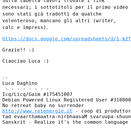
Sulla tabella lavori trovate i link
necessari; i sottotitoli per il
primo video
sono stati già tradotti da qualche
volenteroso; mancano gli
altri (writer,
calc e impress).
https://docs.google.com/spreadsheets/d/1-k2f
Grazie!! :)

Ciaociao Luca :)

--

Luca Daghino

 - - - - - - - -

Icq/Licq/Gaim #175451007

Debian Powered Linux Registered User #310800
http://www.retenergie.it
 - coop di produttor
tad evaarthamaatra-nirbhaasaM svaruupa-shuun
Sanskrit - Realize it's the common language 