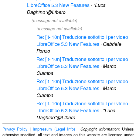
LibreOffice 5.3 New Features
·
"Luca
Daghino"@Libero
(message not available)
(message not available)
Re: [it-l10n] Traduzione sottotitoli per video
LibreOffice 5.3 New Features
·
Gabriele
Ponzo
Re: [it-l10n] Traduzione sottotitoli per video
LibreOffice 5.3 New Features
·
Marco
Ciampa
Re: [it-l10n] Traduzione sottotitoli per video
LibreOffice 5.3 New Features
·
Marco
Ciampa
Re: [it-l10n] Traduzione sottotitoli per video
LibreOffice 5.3 New Features
·
"Luca
Daghino"@Libero
Privacy Policy
|
Impressum (Legal Info)
|
: Unless
Copyright information
otherwise specified, all text and images on this website are licensed under