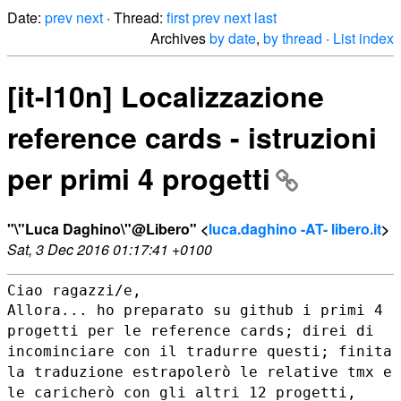
Date:
prev
next
· Thread:
first
prev
next
last
Archives
by date
,
by thread
·
List index
[it-l10n] Localizzazione
reference cards - istruzioni
per primi 4 progetti
"\"Luca Daghino\"@Libero" <
luca.daghino -AT- libero.it
>
Sat, 3 Dec 2016 01:17:41 +0100
Allora... ho preparato su github i primi 4
progetti per le reference
cards; direi di
incominciare con il tradurre questi; finita
la
traduzione estrapolerò le relative tmx e
le caricherò con gli altri 12
progetti,