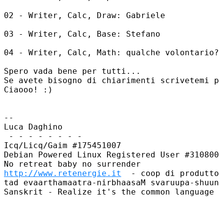
02 - Writer, Calc, Draw: Gabriele

03 - Writer, Calc, Base: Stefano

04 - Writer, Calc, Math: qualche volontario?

Spero vada bene per tutti...

Se avete bisogno di chiarimenti scrivetemi p
Ciaooo! :)

--

Luca Daghino

 - - - - - - - -

Icq/Licq/Gaim #175451007

Debian Powered Linux Registered User #310800
http://www.retenergie.it
  - coop di produtto
tad evaarthamaatra-nirbhaasaM svaruupa-shuun
Sanskrit - Realize it's the common language 