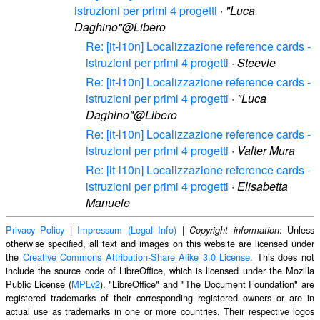
istruzioni per primi 4 progetti
·
"Luca
Daghino"@Libero
Re: [it-l10n] Localizzazione reference cards -
istruzioni per primi 4 progetti
·
Steevie
Re: [it-l10n] Localizzazione reference cards -
istruzioni per primi 4 progetti
·
"Luca
Daghino"@Libero
Re: [it-l10n] Localizzazione reference cards -
istruzioni per primi 4 progetti
·
Valter Mura
Re: [it-l10n] Localizzazione reference cards -
istruzioni per primi 4 progetti
·
Elisabetta
Manuele
Privacy Policy
|
Impressum (Legal Info)
|
: Unless
Copyright information
otherwise specified, all text and images on this website are licensed under
the
Creative Commons Attribution-Share Alike 3.0 License
. This does not
include the source code of LibreOffice, which is licensed under the Mozilla
Public License (
MPLv2
). "LibreOffice" and "The Document Foundation" are
registered trademarks of their corresponding registered owners or are in
actual use as trademarks in one or more countries. Their respective logos