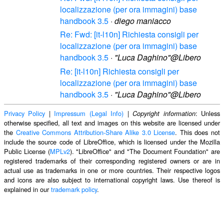
localizzazione (per ora immagini) base
handbook 3.5
·
diego maniacco
Re: Fwd: [it-l10n] Richiesta consigli per
localizzazione (per ora immagini) base
handbook 3.5
·
"Luca Daghino"@Libero
Re: [it-l10n] Richiesta consigli per
localizzazione (per ora immagini) base
handbook 3.5
·
"Luca Daghino"@Libero
Privacy Policy
|
Impressum (Legal Info)
|
: Unless
Copyright information
otherwise specified, all text and images on this website are licensed under
the
Creative Commons Attribution-Share Alike 3.0 License
. This does not
include the source code of LibreOffice, which is licensed under the Mozilla
Public License (
MPLv2
). "LibreOffice" and "The Document Foundation" are
registered trademarks of their corresponding registered owners or are in
actual use as trademarks in one or more countries. Their respective logos
and icons are also subject to international copyright laws. Use thereof is
explained in our
trademark policy
.