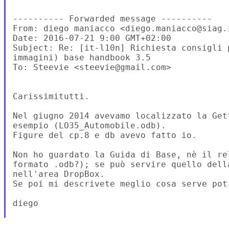
---------- Forwarded message ----------

From: diego maniacco <diego.maniacco@siag.i
Date: 2016-07-21 9:00 GMT+02:00

Subject: Re: [it-l10n] Richiesta consigli 
immagini) base handbook 3.5

To: Steevie <steevie@gmail.com>

Carissimitutti.

Nel giugno 2014 avevamo localizzato la Get
esempio (LO35_Automobile.odb).

Figure del cp.8 e db avevo fatto io.

Non ho guardato la Guida di Base, nè il re
formato .odb?); se può servire quello dell
nell'area DropBox.

Se poi mi descrivete meglio cosa serve pot
diego
