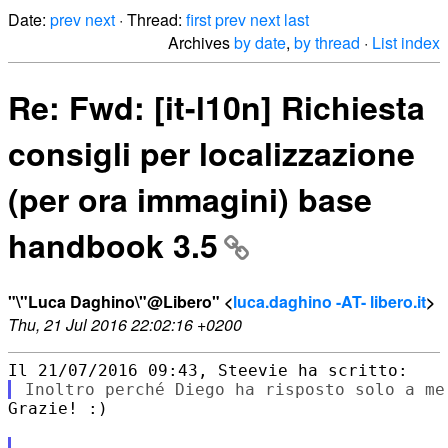
Date:
prev
next
· Thread:
first
prev
next
last
Archives
by date
,
by thread
·
List index
Re: Fwd: [it-l10n] Richiesta
consigli per localizzazione
(per ora immagini) base
handbook 3.5
"\"Luca Daghino\"@Libero" <
luca.daghino -AT- libero.it
>
Thu, 21 Jul 2016 22:02:16 +0200
Grazie! :)
