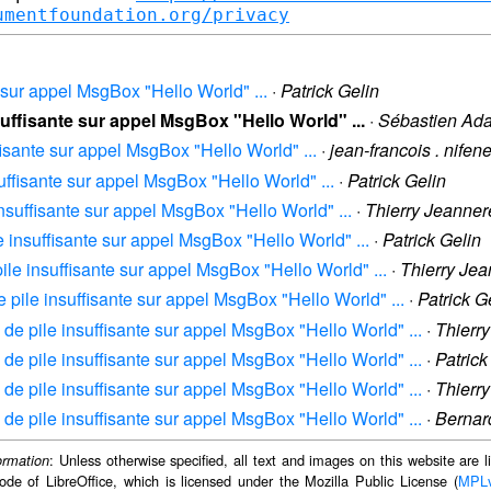
umentfoundation.org/privacy
e sur appel MsgBox "Hello World" ...
·
Patrick Gelin
suffisante sur appel MsgBox "Hello World" ...
·
Sébastien Ad
fisante sur appel MsgBox "Hello World" ...
·
jean-francois . nifen
suffisante sur appel MsgBox "Hello World" ...
·
Patrick Gelin
insuffisante sur appel MsgBox "Hello World" ...
·
Thierry Jeanner
e insuffisante sur appel MsgBox "Hello World" ...
·
Patrick Gelin
ile insuffisante sur appel MsgBox "Hello World" ...
·
Thierry Jea
e pile insuffisante sur appel MsgBox "Hello World" ...
·
Patrick G
 de pile insuffisante sur appel MsgBox "Hello World" ...
·
Thierr
 de pile insuffisante sur appel MsgBox "Hello World" ...
·
Patrick
 de pile insuffisante sur appel MsgBox "Hello World" ...
·
Thierr
 de pile insuffisante sur appel MsgBox "Hello World" ...
·
Bernar
: Unless otherwise specified, all text and images on this website are
ormation
ode of LibreOffice, which is licensed under the Mozilla Public License (
MPL