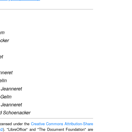
am
ecker
et
nneret
elin
y Jeanneret
 Gelin
y Jeanneret
d Schoenacker
 licensed under the
Creative Commons Attribution-Share
v2
). "LibreOffice" and "The Document Foundation" are