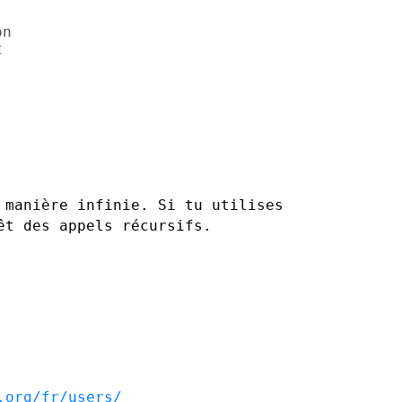
n



 manière infinie. Si tu utilises
êt des appels récursifs.
.org/fr/users/