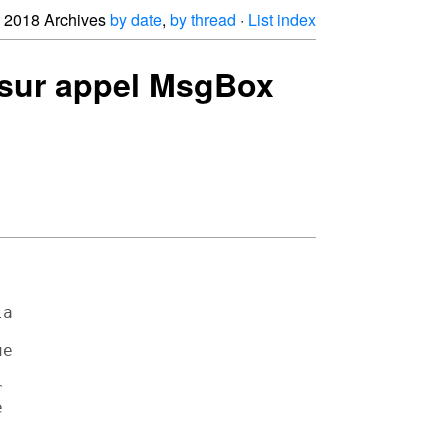
2018 Archives
by date
,
by thread
·
List index
e sur appel MsgBox
a

e




