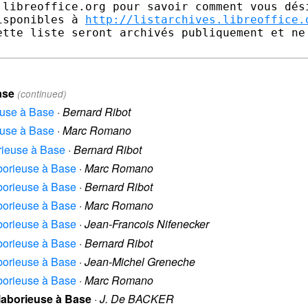
.libreoffice.org pour savoir comment vous dési
isponibles à 
http://listarchives.libreoffice.
ette liste seront archivés publiquement et ne 
ase
(continued)
ieuse à Base
·
Bernard Ribot
ieuse à Base
·
Marc Romano
borieuse à Base
·
Bernard Ribot
laborieuse à Base
·
Marc Romano
laborieuse à Base
·
Bernard Ribot
laborieuse à Base
·
Marc Romano
laborieuse à Base
·
Jean-Francois Nifenecker
laborieuse à Base
·
Bernard Ribot
laborieuse à Base
·
Jean-Michel Greneche
laborieuse à Base
·
Marc Romano
n laborieuse à Base
·
J. De BACKER