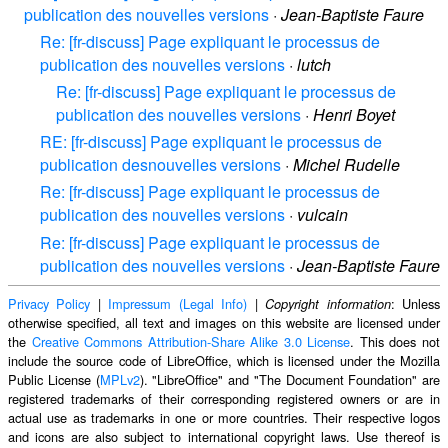
publication des nouvelles versions
·
Jean-Baptiste Faure
Re: [fr-discuss] Page expliquant le processus de
publication des nouvelles versions
·
lutch
Re: [fr-discuss] Page expliquant le processus de
publication des nouvelles versions
·
Henri Boyet
RE: [fr-discuss] Page expliquant le processus de
publication desnouvelles versions
·
Michel Rudelle
Re: [fr-discuss] Page expliquant le processus de
publication des nouvelles versions
·
vulcain
Re: [fr-discuss] Page expliquant le processus de
publication des nouvelles versions
·
Jean-Baptiste Faure
Privacy Policy
|
Impressum (Legal Info)
|
: Unless
Copyright information
otherwise specified, all text and images on this website are licensed under
the
Creative Commons Attribution-Share Alike 3.0 License
. This does not
include the source code of LibreOffice, which is licensed under the Mozilla
Public License (
MPLv2
). "LibreOffice" and "The Document Foundation" are
registered trademarks of their corresponding registered owners or are in
actual use as trademarks in one or more countries. Their respective logos
and icons are also subject to international copyright laws. Use thereof is