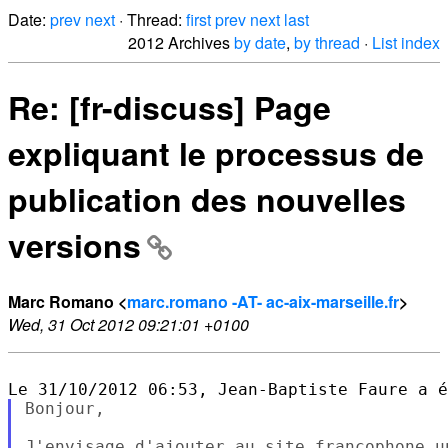
Date:
prev
next
· Thread:
first
prev
next
last
2012 Archives
by date
,
by thread
·
List index
Re: [fr-discuss] Page
expliquant le processus de
publication des nouvelles
versions
Marc Romano <
marc.romano -AT- ac-aix-marseille.fr
>
Wed, 31 Oct 2012 09:21:01 +0100
Bonjour,

J'envisage d'ajouter au site francophone un