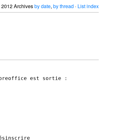
2012 Archives
by date
,
by thread
·
List index
breoffice est sortie :
sinscrire
