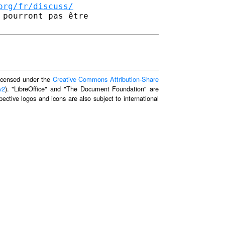
org/fr/discuss/
pourront pas être 

 licensed under the
Creative Commons Attribution-Share
v2
). "LibreOffice" and "The Document Foundation" are
ective logos and icons are also subject to international