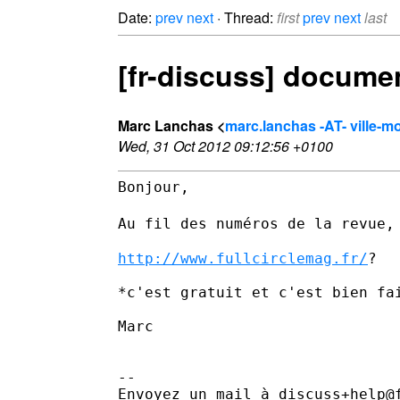
Date:
prev
next
· Thread:
first
prev
next
last
[fr-discuss] documen
Marc Lanchas <
marc.lanchas -AT- ville-m
Wed, 31 Oct 2012 09:12:56 +0100
Bonjour,

Au fil des numéros de la revue,
http://www.fullcirclemag.fr/
?

*c'est gratuit et c'est bien fai
Marc

--

Envoyez un mail à discuss+help@