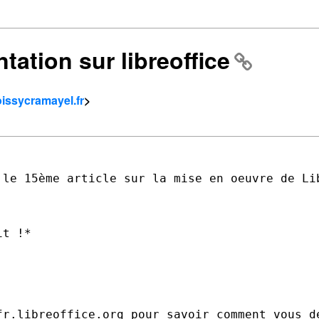
tation sur libreoffice
oissycramayel.fr
>
 le 15ème article sur la mise en oeuvre
de Li
t !*

fr.libreoffice.org pour savoir comment vous dé