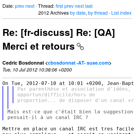
Date:
prev
next
· Thread:
first
prev
next
last
2012 Archives
by date
,
by thread
·
List index
Re: [fr-discuss] Re: [QA]
Merci et retours
Cedric Bosdonnat <
cbosdonnat -AT- suse.com
>
Tue, 10 Jul 2012 10:38:06 +0200
Par parenthèse et association d'idées, 
opportun/difficile/hors de

Mais est-ce que c'était bien la suggestion
Mettre en place un canal IRC est tres facile