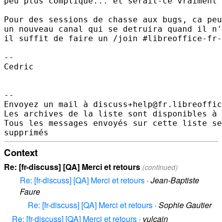
peu plus complique... et serait-ce vraiment 
Pour des sessions de chasse aux bugs, ca peu
un nouveau canal qui se detruira quand il n'
il suffit de faire un /join #libreoffice-fr-
--

Cedric

-- 

Envoyez un mail à discuss+help@fr.libreoffic
Les archives de la liste sont disponibles à 
Tous les messages envoyés sur cette liste se
Context
Re: [fr-discuss] [QA] Merci et retours
(continued)
Re: [fr-discuss] [QA] Merci et retours
·
Jean-Baptiste
Faure
Re: [fr-discuss] [QA] Merci et retours
·
Sophie Gautier
Re: [fr-discuss] [QA] Merci et retours
·
vulcain