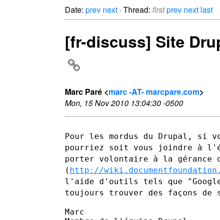
Date:
prev
next
· Thread:
first
prev
next
last
[fr-discuss] Site Dr
Marc Paré <
marc -AT- marcpare.com
>
Mon, 15 Nov 2010 13:04:30 -0500
Pour les mordus du Drupal, si v
pourriez soit vous joindre à l
porter volontaire à la gérance 
(
http://wiki.documentfoundation
l'aide d'outils tels que
"Googl
toujours trouver des façons de 
Marc
