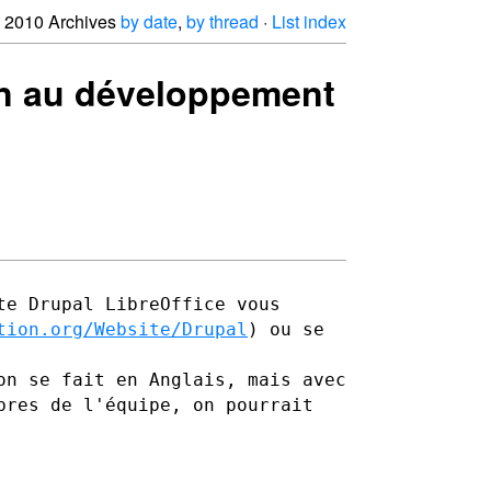
2010 Archives
by date
,
by thread
·
List index
tion au développement
te Drupal LibreOffice vous
tion.org/Website/Drupal
) ou se
on se fait en Anglais, mais avec
mbres de l'équipe, on
pourrait