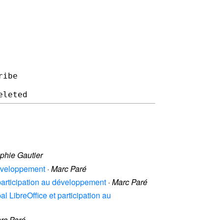
ibe

phie Gautier
 développement
·
Marc Paré
et participation au développement
·
Marc Paré
upal LibreOffice et participation au
rc Paré