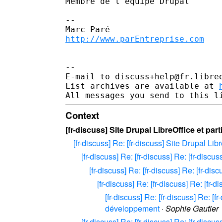
Membre de l'équipe Drupal

--

http://www.parEntreprise.com
--

E-mail to discuss+help@fr.libre
List archives are available at 
Context
[fr-discuss] Site Drupal LibreOffice et pa
[fr-discuss] Re: [fr-discuss] Site Drupal Li
[fr-discuss] Re: [fr-discuss] Re: [fr-disc
[fr-discuss] Re: [fr-discuss] Re: [fr-di
[fr-discuss] Re: [fr-discuss] Re: [fr
[fr-discuss] Re: [fr-discuss] Re: [f
développement
·
Sophie Gautier
[fr-discuss] Re: [fr-discuss] Re: [fr-disc