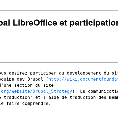
upal LibreOffice et participa
ous désirez participer au développement
du si
'équipe
dev Drupal (
http://wiki.documentfounda
d'une section du site
.org/Website/Drupal_Strategy
). La
communicati
e traduction" et l'aide de traduction des me
se faire comprendre.