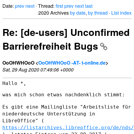
Date:
prev
next
· Thread:
first
prev
next
last
2020 Archives
by date
,
by thread
·
List index
Re: [de-users] Unconfirmed
Barrierefreiheit Bugs
OoOHWHOoO <
OoOHWHOoO -AT- t-online.de
>
Sat, 29 Aug 2020 07:49:06 +0000
Hallo *,

was mich schon etwas nachdenklich stimmt:

Es gibt eine Mailingliste "Arbeitsliste für
niederdeutsche Unterstützung
in
LibreOffice" (
https://listarchives.libreoffice.org/de/nds/