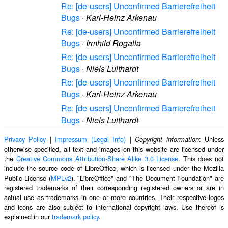
Re: [de-users] Unconfirmed Barrierefreiheit
Bugs
·
Karl-Heinz Arkenau
Re: [de-users] Unconfirmed Barrierefreiheit
Bugs
·
Irmhild Rogalla
Re: [de-users] Unconfirmed Barrierefreiheit
Bugs
·
Niels Luithardt
Re: [de-users] Unconfirmed Barrierefreiheit
Bugs
·
Karl-Heinz Arkenau
Re: [de-users] Unconfirmed Barrierefreiheit
Bugs
·
Niels Luithardt
Privacy Policy
|
Impressum (Legal Info)
|
: Unless
Copyright information
otherwise specified, all text and images on this website are licensed under
the
Creative Commons Attribution-Share Alike 3.0 License
. This does not
include the source code of LibreOffice, which is licensed under the Mozilla
Public License (
MPLv2
). "LibreOffice" and "The Document Foundation" are
registered trademarks of their corresponding registered owners or are in
actual use as trademarks in one or more countries. Their respective logos
and icons are also subject to international copyright laws. Use thereof is
explained in our
trademark policy
.