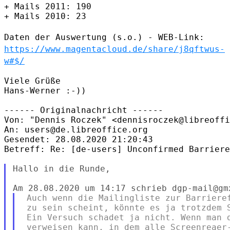
+ Mails 2011: 190

+ Mails 2010: 23

Daten der Auswertung (s.o.) - WEB-Link:
https://www.magentacloud.de/share/j8qftwus-
w#$/
Viele Grüße

Hans-Werner :-))

------ Originalnachricht ------

Von: "Dennis Roczek" <dennisroczek@libreoffi
An: users@de.libreoffice.org

Gesendet: 28.08.2020 21:20:43

Betreff: Re: [de-users] Unconfirmed Barriere
Hallo in die Runde,

 Auch wenn die Mailingliste zur Barrieref
 zu sein scheint, könnte es ja trotzdem S
 Ein Versuch schadet ja nicht. Wenn man d
 verweisen kann, in dem alle Screenreaer-