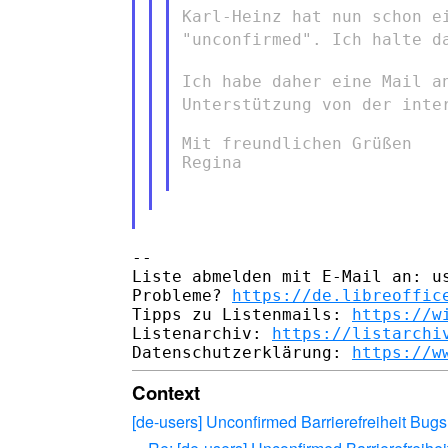
Karl-Heinz hat nun schon e
"unconfirmed". Ich halte d
Ich habe daher eine Mail a
Unterstützung von der inte
Mit freundlichen Grüßen

Regina

--

Liste abmelden mit E-Mail an: us
Probleme? 
https://de.libreoffic
Tipps zu Listenmails: 
https://w
Listenarchiv: 
https://listarchi
Datenschutzerklärung: 
https://w
Context
[de-users] Unconfirmed Barrierefreiheit Bugs