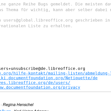
ine ganze Reihe Bugs gemeldet. Die meisten
da
as Thema für wichtig,
kann aber selber dabei 
n users@global.libreoffice.org geschrieben
in
rnationalen Liste zu
erhalten.
ers+unsubscribe@de.libreoffice.org

e.org/hilfe-kontakt/mailing-listen/abmeldung-
iki.documentfoundation.org/Netiquette/de
ves.libreoffice.org/de/users/
ww.documentfoundation.org/privacy
·
Regina Henschel