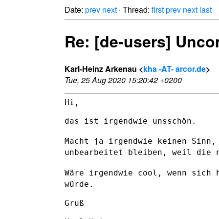
Date:
prev
next
· Thread:
first
prev
next
last
Re: [de-users] Uncon
Karl-Heinz Arkenau <
kha -AT- arcor.de
>
Tue, 25 Aug 2020 15:20:42 +0200
Hi,

das ist irgendwie unsschön.

Macht ja irgendwie keinen Sinn,
unbearbeitet bleiben, weil die
Wäre irgendwie cool, wenn sich 
würde.
Gruß
