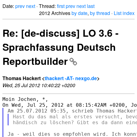
Date:
prev
next
· Thread:
first
prev
next
last
2012 Archives
by date
,
by thread
·
List index
Re: [de-discuss] LO 3.6 -
Sprachfassung Deutsch
Reportbuilder
Thomas Hackert <
thackert -AT- nexgo.de
>
Wed, 25 Jul 2012 10:40:22 +0200
Moin Jochen, *,

Hast du das mal als erstes versucht, bevo
Ja - weil dies so empfohlen wird. Ich konnt