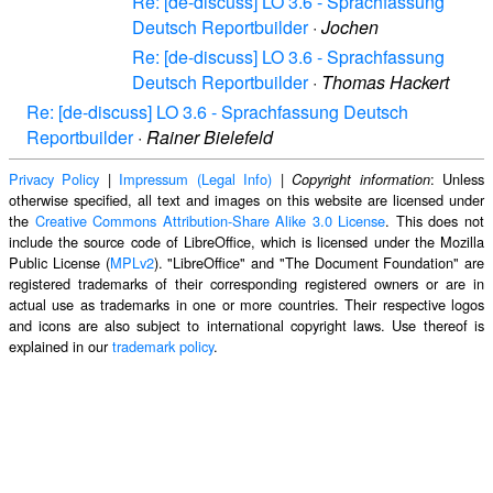
Re: [de-discuss] LO 3.6 - Sprachfassung
Deutsch Reportbuilder
·
Jochen
Re: [de-discuss] LO 3.6 - Sprachfassung
Deutsch Reportbuilder
·
Thomas Hackert
Re: [de-discuss] LO 3.6 - Sprachfassung Deutsch
Reportbuilder
·
Rainer Bielefeld
Privacy Policy
|
Impressum (Legal Info)
|
: Unless
Copyright information
otherwise specified, all text and images on this website are licensed under
the
Creative Commons Attribution-Share Alike 3.0 License
. This does not
include the source code of LibreOffice, which is licensed under the Mozilla
Public License (
MPLv2
). "LibreOffice" and "The Document Foundation" are
registered trademarks of their corresponding registered owners or are in
actual use as trademarks in one or more countries. Their respective logos
and icons are also subject to international copyright laws. Use thereof is
explained in our
trademark policy
.