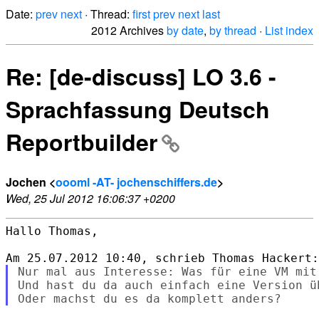
Date:
prev
next
· Thread:
first
prev
next
last
2012 Archives
by date
,
by thread
·
List index
Re: [de-discuss] LO 3.6 -
Sprachfassung Deutsch
Reportbuilder
Jochen <
oooml -AT- jochenschiffers.de
>
Wed, 25 Jul 2012 16:06:37 +0200
Hallo Thomas,

Nur mal aus Interesse: Was für eine VM mit
Und hast du da auch einfach eine Version ü