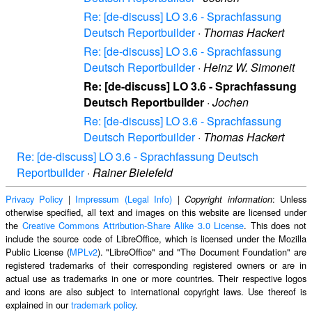
Re: [de-discuss] LO 3.6 - Sprachfassung
Deutsch Reportbuilder
·
Thomas Hackert
Re: [de-discuss] LO 3.6 - Sprachfassung
Deutsch Reportbuilder
·
Heinz W. Simoneit
Re: [de-discuss] LO 3.6 - Sprachfassung
Deutsch Reportbuilder
·
Jochen
Re: [de-discuss] LO 3.6 - Sprachfassung
Deutsch Reportbuilder
·
Thomas Hackert
Re: [de-discuss] LO 3.6 - Sprachfassung Deutsch
Reportbuilder
·
Rainer Bielefeld
Privacy Policy
|
Impressum (Legal Info)
|
: Unless
Copyright information
otherwise specified, all text and images on this website are licensed under
the
Creative Commons Attribution-Share Alike 3.0 License
. This does not
include the source code of LibreOffice, which is licensed under the Mozilla
Public License (
MPLv2
). "LibreOffice" and "The Document Foundation" are
registered trademarks of their corresponding registered owners or are in
actual use as trademarks in one or more countries. Their respective logos
and icons are also subject to international copyright laws. Use thereof is
explained in our
trademark policy
.