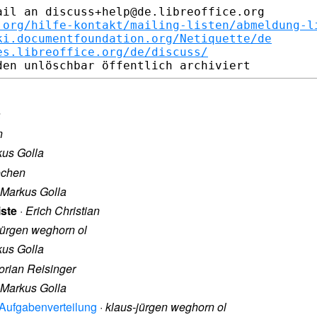
il an discuss+help@de.libreoffice.org

.org/hilfe-kontakt/mailing-listen/abmeldung-l
ki.documentfoundation.org/Netiquette/de
es.libreoffice.org/de/discuss/
a
n
us Golla
ochen
Markus Golla
iste
·
Erich Christian
jürgen weghorn ol
us Golla
orian Reisinger
Markus Golla
- Aufgabenverteilung
·
klaus-jürgen weghorn ol