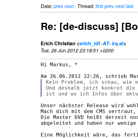
Date:
prev
next
· Thread:
first
prev
next
last
Re: [de-discuss] [Bo
Erich Christian <
erich_tdf -AT- irq.at
>
Tue, 26 Jun 2012 23:18:51 +0200
Hi Markus, *

Kein Problem, ich schau, wie e
Und deshalb jetzt konkret die 
Unser nächster Release wird wohl
Mach dich mit dem CMS vertraut, 
Die Master DVD heißt derzeit noc
abgeleitet und haben nur wenige 
Eine Möglichkeit wäre, das ferti