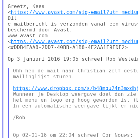
Greetz, Kees

<
https://www.avast.com/sig-email?utm_mediu
Dit

e-mailbericht is verzonden vanaf een virus
beschermd door Avast.

www.avast.com

<
https://www.avast.com/sig-email?utm_mediu
<#DDB4FAA8-2DD7-40BB-A1B8-4E2AA1F9FDF2>

Op 3 januari 2016 19:05 schreef Rob Westei
Ohh heb de mail naar Christian zelf gestu
mailinglijst sturen.

https://www.dropbox.com/s/b48mqu24n3mxdh
Wanneer je Desktop weergave doet dan zie 
het menu en logo erg hoog geworden is. (L
In een automatische weergave lijkt er nie
/Rob

Op 02-01-16 om 22:04 schreef Cor Nouws:
