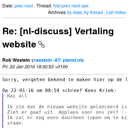
Date:
prev
next
· Thread:
first
prev
next
last
Archives
by date
,
by thread
·
List index
Re: [nl-discuss] Vertaling
website
Rob Westein <
rwestein -AT- planet.nl
>
Fri, 22 Jan 2016 18:30:53 +0100
Sorry, vergeten bekend te maken hier op de l
Hai all

Ik zie dat de nieuwe website gelanceerd is.
Ziet er gaaf uit. Applaus voor ons zelf :-)
Ik zal er nog eens doorheen lopen om te ki
staan.
