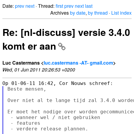
Date:
prev
next
· Thread:
first
prev
next
last
Archives
by date
,
by thread
·
List index
Re: [nl-discuss] versie 3.4.0
komt er aan
Luc Castermans <
luc.castermans -AT- gmail.com
>
Wed, 01 Jun 2011 20:26:53 +0200
Beste mensen,

Over niet al te lange tijd zal 3.4.0 worde
Er moet het nodige over worden gecommunicee
 - wanneer wel / niet gebruiken

 - features

 - verdere release plannen.
