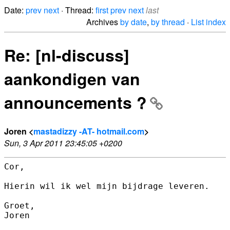
Date:
prev
next
· Thread:
first
prev
next
last
Archives
by date
,
by thread
·
List index
Re: [nl-discuss]
aankondigen van
announcements ?
Joren <
mastadizzy -AT- hotmail.com
>
Sun, 3 Apr 2011 23:45:05 +0200
Cor,

Hierin wil ik wel mijn bijdrage leveren.

Groet,

Joren
