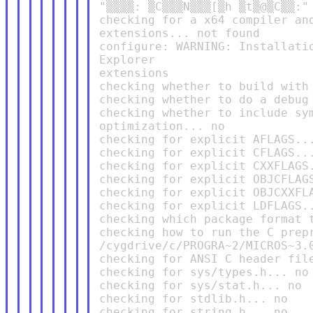
"▒▒▒▒: ▒C▒▒▒N▒▒▒[▒h ▒t▒@▒C▒▒:"

checking for a x64 compiler and
extensions... not found

configure: WARNING: Installatio
Explorer

extensions

checking whether to build with 
checking whether to do a debug 
checking whether to include sym
optimization... no

checking for explicit AFLAGS...
checking for explicit CFLAGS...
checking for explicit CXXFLAGS.
checking for explicit OBJCFLAGS
checking for explicit OBJCXXFLA
checking for explicit LDFLAGS..
checking which package format t
checking how to run the C prepr
/cygdrive/c/PROGRA~2/MICROS~3.0
checking for ANSI C header file
checking for sys/types.h... no

checking for sys/stat.h... no

checking for stdlib.h... no

checking for string.h... no
