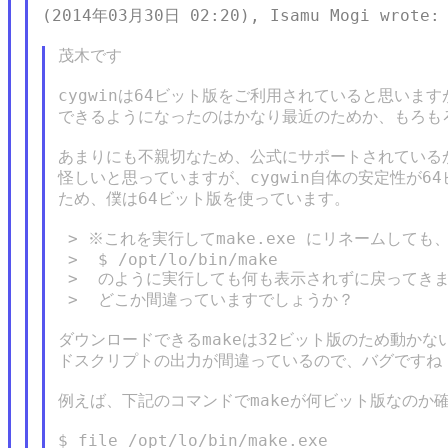
(2014年03月30日 02:20), Isamu Mogi wrote:

茂木です

cygwinは64ビット版をご利用されていると思います
できるようになったのはかなり最近のためか、もろもろ
あまりにも不親切なため、公式にサポートされているか
怪しいと思っていますが、cygwin自体の安定性が64
ため、僕は64ビット版を使っています。

 > ※これを実行してmake.exe にリネームしても
 >  $ /opt/lo/bin/make

 >  のように実行しても何も表示されずに戻ってきま
 >  どこか間違っていますでしょうか？

ダウンロードできるmakeは32ビット版のため動かな
ドスクリプトの出力が間違っているので、バグですね・
例えば、下記のコマンドでmakeが何ビット版なのか確
$ file /opt/lo/bin/make.exe
