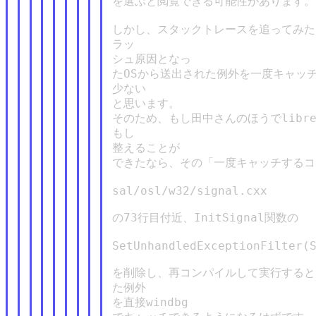
を選ぶと閲覧できる可能性があります。

しかし、スタックトレースを追ってみた
ラッ

シュ原因となっ

たOSから送出された例外を一度キャッチ
少ない

と思います。

そのため、もし田中さんのほうでlibre
もし

整えることが

できたなら、その「一度キャッチするコ
sal/osl/w32/signal.cxx

の73行目付近、InitSignal関数の

SetUnhandledExceptionFilter(S
を削除し、再コンパイルして実行すると
た例外

を直接windbg
