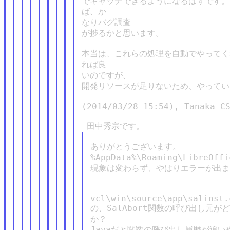
でキャッチできるようになるはずです。
ば、か

なりバグ調査

が捗るかと思います。

本当は、これらの処理を自動でやってく
れば良

いのですが、

開発リソースが足りないため、やってい
(2014/03/28 15:54), Tanaka-CS
ありがとうございます。

%AppData%\Roaming\Libr
現象は変わらず、やはりエラーが出ま
vcl\win\source\app\salinst.c
の、SalAbort関数の呼び出し元が
か？

Javaだと関数の呼び出し履歴が追い