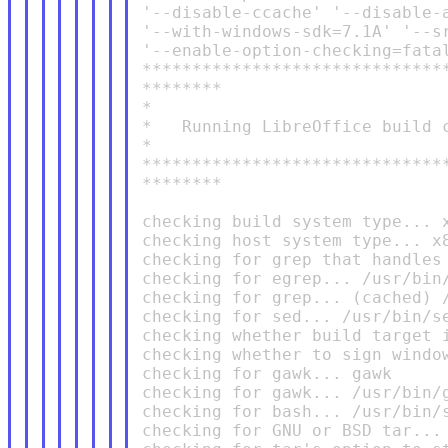
'--disable-ccache' '--disable-a
'--with-windows-sdk=7.1A' '--sr
'--enable-option-checking=fatal
*******************************
********

*

*   Running LibreOffice build c
*

*******************************
********

checking build system type... x
checking host system type... x8
checking for grep that handles 
checking for egrep... /usr/bin/
checking for grep... (cached) /
checking for sed... /usr/bin/se
checking whether build target i
checking whether to sign window
checking for gawk... gawk

checking for gawk... /usr/bin/g
checking for bash... /usr/bin/s
checking for GNU or BSD tar... 