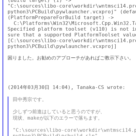
(Build target) (1) ->

"C:\sources\libo-core\workdir\wntmsci14.pro
python3\PCBuild\pywlauncher.vcxproj" (defau
(PlatformPrepareForBuild target) ->

  C:\Platforms\Win32\Microsoft.Cpp.Win32.T
Specified platform toolset (v110) is not i
sure that a supported PlatformToolset value
[C:\sources\libo-core\workdir\wntmsci14.pro
python3\PCBuild\pywlauncher.vcxproj]

困りました。お勧めのアプローチがあればご教示下さい。

(2014年03月30日 14:04), Tanaka-CS wrote:

田中秀宗です。

少しずつ前進はしていると思うのですが、

現状、makeが以下のエラーで落ちます。

"C:\sources\libo-core\workdir\wntmsci14.p
python3\PCBuild\pcbuild.sln"
