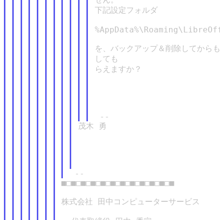
下記設定フォルダ

%AppData%\Roaming\LibreOff
を、バックアップ＆削除してからも
しても

らえますか？

茂木 勇

■□■□■□■□■□■□■□■□■□■□■□■

株式会社 田中コンピューターサービス
