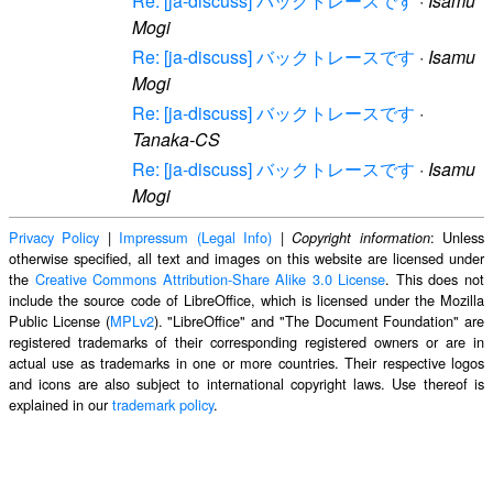
Re: [ja-discuss] バックトレースです
·
Isamu
Mogi
Re: [ja-discuss] バックトレースです
·
Isamu
Mogi
Re: [ja-discuss] バックトレースです
·
Tanaka-CS
Re: [ja-discuss] バックトレースです
·
Isamu
Mogi
Privacy Policy
|
Impressum (Legal Info)
|
: Unless
Copyright information
otherwise specified, all text and images on this website are licensed under
the
Creative Commons Attribution-Share Alike 3.0 License
. This does not
include the source code of LibreOffice, which is licensed under the Mozilla
Public License (
MPLv2
). "LibreOffice" and "The Document Foundation" are
registered trademarks of their corresponding registered owners or are in
actual use as trademarks in one or more countries. Their respective logos
and icons are also subject to international copyright laws. Use thereof is
explained in our
trademark policy
.