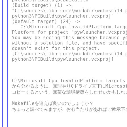
(Build target) (1) ->

"C:\sources\libo-core\workdir\wntmsci14.p
python3\PCBuild\pywlauncher.vcxproj"

(default target) (24) ->

   C:\Microsoft.Cpp.InvalidPlatform.Targe
Platform for project 'pywlauncher.vcxproj
You may be seeing this message because yo
without a solution file, and have specifi
doesn't exist for this project.

[C:\sources\libo-core\workdir\wntmsci14.p
python3\PCBuild\pywlauncher.vcxproj]

C:\Microsoft.Cpp.InvalidPlatform.Targets

から分かるように、無理やりCドライブ直下にMicrosoft
コピーするという、無茶な環境構築をしたせいかもしれま
Makefileを追えば良いのでしょうか？

ちょっと調べてみますが、お心当たりがあればご教示下さ