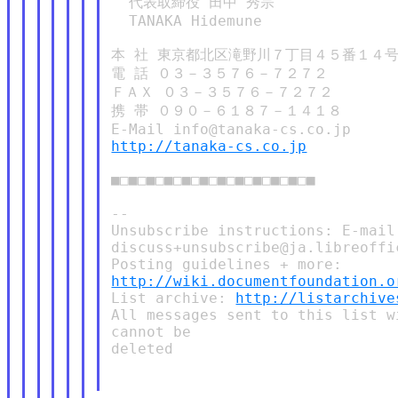
  代表取締役 田中 秀宗

  TANAKA Hidemune

本 社 東京都北区滝野川７丁目４５番１４号
電 話 ０３－３５７６－７２７２

ＦＡＸ ０３－３５７６－７２７２

携 帯 ０９０－６１８７－１４１８

http://tanaka-cs.co.jp
■□■□■□■□■□■□■□■□■□■□■□■

--

Unsubscribe instructions: E-mail 
discuss+unsubscribe@ja.libreoffic
http://wiki.documentfoundation.o
List archive: 
http://listarchive
All messages sent to this list w
cannot be

deleted
