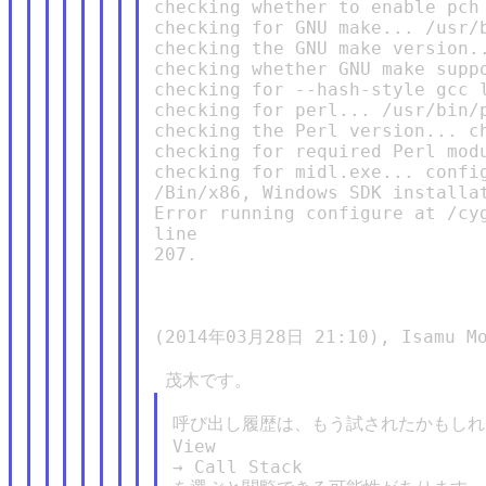
checking whether to enable pch 
checking for GNU make... /usr/b
checking the GNU make version..
checking whether GNU make suppo
checking for --hash-style gcc l
checking for perl... /usr/bin/p
checking the Perl version... ch
checking for required Perl modu
checking for midl.exe... config
/Bin/x86, Windows SDK installat
Error running configure at /cyg
line

207.

(2014年03月28日 21:10), Isamu Mo
呼び出し履歴は、もう試されたかもしれま
View

→ Call Stack
