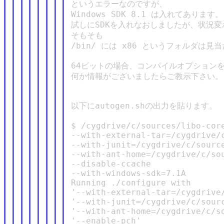
というエラーなのですが、

Windows SDK 8.1 は入れてあります。

試しにSDKを入れなおしましたが、状況変
そもそも

/bin/ には x86 というフォルダは見当
64ビットの場合、コンパイルオプションを
何か情報がございましたらご教示下さい。

以下にautogen.shの出力を貼ります。

$ /cygdrive/c/sources/libo-core
--with-external-tar=/cygdrive/c
--with-junit=/cygdrive/c/source
--with-ant-home=/cygdrive/c/sou
--disable-ccache               
--with-windows-sdk=7.1A

Running ./configure with

'--with-external-tar=/cygdrive/
'--with-junit=/cygdrive/c/sourc
'--with-ant-home=/cygdrive/c/so
'--enable-pch'
