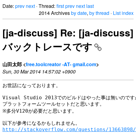
Date:
prev
next
· Thread:
first
prev
next
last
2014 Archives
by date
,
by thread
·
List index
[ja-discuss] Re: [ja-discuss]
バックトレースです
山田太郎 <
free.toolcreator -AT- gmail.com
>
Sun, 30 Mar 2014 14:57:02 +0900
お世話になっております。

Visual Studio 2013でのビルドはやった事は無いのですが、v
プラットフォームツールセットだと思います。

※多分V120が必要だと思います。

http://stackoverflow.com/questions/13663898/