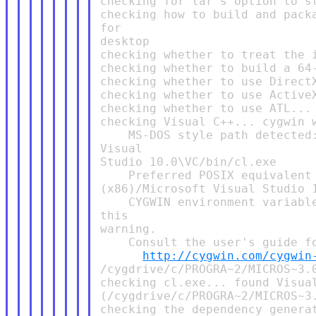
checking for tar's option to st
checking how to build and packa
for

desktop

checking whether to treat the i
checking whether to build a 64-
checking whether to use DirectX
checking whether to use ActiveX
checking whether to use ATL... 
checking Visual C++... cygwin w
    MS-DOS style path detected:
Visual

Studio 10.0\VC/bin/cl.exe

    Preferred POSIX equivalent 
(x86)/Microsoft Visual Studio 1
    CYGWIN environment variable
this

warning.

    Consult the user's guide fo
http://cygwin.com/cygwin
/cygdrive/c/PROGRA~2/MICROS~3.0
checking cl.exe... found Visual
(/cygdrive/c/PROGRA~2/MICROS~3.
checking the dependency generat