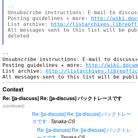
--

Unsubscribe instructions: E-mail to discus
Posting guidelines + more: 
http://wiki.doc
List archive: 
http://listarchives.libreoff
All messages sent to this list will be pub
deleted

-- 

Unsubscribe instructions: E-mail to discuss+
Posting guidelines + more: 
http://wiki.docum
List archive: 
http://listarchives.libreoffic
Context
Re: [ja-discuss] Re: [ja-discuss] バックトレースです
(continued)
Re: [ja-discuss] Re: [ja-discuss] バックトレー
スです
·
Tanaka-CS
Re: [ja-discuss] Re: [ja-discuss] バックトレ
ースです
·
Tanaka-CS