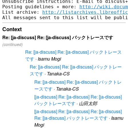
Unsubscribe instructions: E-mail to discuss+
Posting guidelines + more: 
http://wiki.docum
List archive: 
http://listarchives.libreoffic
Context
Re: [ja-discuss] Re: [ja-discuss] バックトレースです
(continued)
Re: [ja-discuss] Re: [ja-discuss] バックトレース
です
·
Isamu Mogi
Re: [ja-discuss] Re: [ja-discuss] バックトレー
スです
·
Tanaka-CS
Re: [ja-discuss] Re: [ja-discuss] バックトレ
ースです
·
Tanaka-CS
[ja-discuss] Re: [ja-discuss] Re: [ja-discuss]
バックトレースです
·
山田太郎
[ja-discuss] Re: [ja-discuss] Re: [ja-discuss]
Re: [ja-discuss] バックトレースです
·
Isamu
Mogi