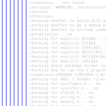
extensions... not found

configure: WARNING: Installation
Explorer

extensions

checking whether to build with a
checking whether to do a debug bu
checking whether to include symb
optimization... no

checking for explicit AFLAGS... n
checking for explicit CFLAGS... n
checking for explicit CXXFLAGS...
checking for explicit OBJCFLAGS..
checking for explicit OBJCXXFLAGS
checking for explicit LDFLAGS... 
checking which package format to
checking how to run the C preproc
/cygdrive/c/PROGRA~2/MICROS~3.0/
checking for ANSI C header files.
checking for sys/types.h... no

checking for sys/stat.h... no

checking for stdlib.h... no

checking for string.h... no

checking for memory.h... no
