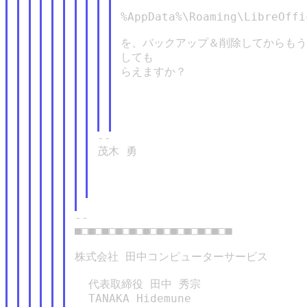
%AppData%\Roaming\LibreOffic
を、バックアップ＆削除してからもう
しても

らえますか？

--

茂木 勇

--

■□■□■□■□■□■□■□■□■□■□■□■

株式会社 田中コンピューターサービス

  代表取締役 田中 秀宗

  TANAKA Hidemune
