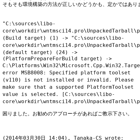
そもそも環境構築の方法が正しいかどうかも、定かではありま
"C:\sources\libo-
core\workdir\wntmsci14.pro\UnpackedTarball\p
(Build target) (1) ->
"C:\sources\libo-
core\workdir\wntmsci14.pro\UnpackedTarball\p
(default target) (24) ->
C:\Platforms\Win32\Microsoft.Cpp.Win32.Targe
error MSB8008:
Specified platform toolset
(v110) is not installed or invalid. Please
make sure that a supported PlatformToolset
value is selected.
[C:\sources\libo-
core\workdir\wntmsci14.pro\UnpackedTarball\p
困りました。お勧めのアプローチがあればご教示下さい。
