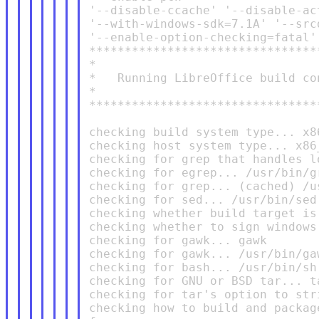
'--disable-ccache' '--disable-ac
'--with-windows-sdk=7.1A' '--src
'--enable-option-checking=fatal'

********************************
*

*   Running LibreOffice build co
*

********************************
checking build system type... x8
checking host system type... x86
checking for grep that handles l
checking for egrep... /usr/bin/gr
checking for grep... (cached) /us
checking for sed... /usr/bin/sed

checking whether build target is
checking whether to sign windows
checking for gawk... gawk

checking for gawk... /usr/bin/gaw
checking for bash... /usr/bin/sh

checking for GNU or BSD tar... ta
checking for tar's option to str
checking how to build and packag