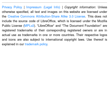
Privacy Policy
|
Impressum (Legal Info)
|
: Unless
Copyright information
otherwise specified, all text and images on this website are licensed under
the
Creative Commons Attribution-Share Alike 3.0 License
. This does not
include the source code of LibreOffice, which is licensed under the Mozilla
Public License (
MPLv2
). "LibreOffice" and "The Document Foundation" are
registered trademarks of their corresponding registered owners or are in
actual use as trademarks in one or more countries. Their respective logos
and icons are also subject to international copyright laws. Use thereof is
explained in our
trademark policy
.