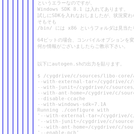
というエラーなのですが、

Windows SDK 8.1 は入れてあります。

試しにSDKを入れなおしましたが、状況変わ
そもそも

/bin/ には x86 というフォルダは見当た
64ビットの場合、コンパイルオプションを変
何か情報がございましたらご教示下さい。

以下にautogen.shの出力を貼ります。

$ /cygdrive/c/sources/libo-core/a
--with-external-tar=/cygdrive/c/
--with-junit=/cygdrive/c/sources
--with-ant-home=/cygdrive/c/sour
--disable-ccache                
--with-windows-sdk=7.1A

Running ./configure with

'--with-external-tar=/cygdrive/c
'--with-junit=/cygdrive/c/source
'--with-ant-home=/cygdrive/c/sou
'--enable-pch'
