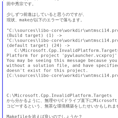
田中秀宗です。

少しずつ前進はしていると思うのですが、

現状、makeが以下のエラーで落ちます。

"C:\sources\libo-core\workdir\wntmsci14.pr
(Build target) (1) ->

"C:\sources\libo-core\workdir\wntmsci14.pr
(default target) (24) ->

   C:\Microsoft.Cpp.InvalidPlatform.Target
Platform for project 'pywlauncher.vcxproj'
You may be seeing this message because you
without a solution file, and have specifie
doesn't exist for this project.

[C:\sources\libo-core\workdir\wntmsci14.pr
C:\Microsoft.Cpp.InvalidPlatform.Targets

から分かるように、無理やりCドライブ直下にMicrosoft.
コピーするという、無茶な環境構築をしたせいかもしれませ
Makefileを追えば良いのでしょうか？
