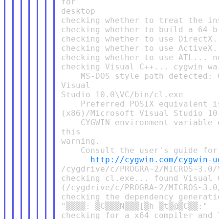
for

desktop

checking whether to treat the in
checking whether to build a 64-b
checking whether to use DirectX..
checking whether to use ActiveX..
checking whether to use ATL... no
checking Visual C++... cygwin war
    MS-DOS style path detected: 
Visual

Studio 10.0\VC/bin/cl.exe

    Preferred POSIX equivalent i
(x86)/Microsoft Visual Studio 10
    CYGWIN environment variable 
this

warning.

    Consult the user's guide for
http://cygwin.com/cygwin-u
/cygdrive/c/PROGRA~2/MICROS~3.0/V
checking cl.exe... found Visual C
(/cygdrive/c/PROGRA~2/MICROS~3.0
checking the dependency generati
"▒▒▒▒: ▒C▒▒▒N▒▒▒[▒h ▒t▒@▒C▒▒:"

checking for a x64 compiler and 