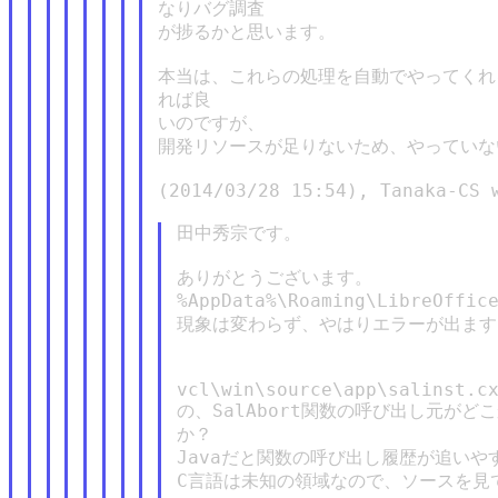
なりバグ調査

が捗るかと思います。

本当は、これらの処理を自動でやってくれ
れば良

いのですが、

開発リソースが足りないため、やっていな
(2014/03/28 15:54), Tanaka-CS w
田中秀宗です。

ありがとうございます。

%AppData%\Roaming\LibreO
現象は変わらず、やはりエラーが出ます。
vcl\win\source\app\salinst.cx
の、SalAbort関数の呼び出し元がど
か？

Javaだと関数の呼び出し履歴が追いや
C言語は未知の領域なので、ソースを見