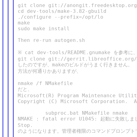
git clone git://anongit.freedesktop.org
cd dev-tools/make-3.82-gbuild

./configure --prefix=/opt/lo

make

sudo make install

Then re-run autogen.sh

※ cat dev-tools/README.gnumake を参考に、
git clone git://gerrit.libreoffice.org/
したのですが、makeのビルドがうまく行きません。

方法が何通りかありますが、

nmake /f NMakefile

だと、

Microsoft(R) Program Maintenance Utilit
Copyright (C) Microsoft Corporation.  A
         subproc.bat NMakefile nmake

NMAKE : fatal error U1045: 起動に失敗しました
Stop.

のようになります。管理者権限のコマンドプロンプトで