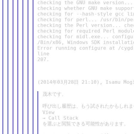
checking the GNU make version...
checking whether GNU make suppor
checking for --hash-style gcc li
checking for perl... /usr/bin/per
checking the Perl version... che
checking for required Perl modul
checking for midl.exe... configu
/Bin/x86, Windows SDK installatio
Error running configure at /cygd
line

207.

(2014年03月28日 21:10), Isamu Mogi
茂木です。

呼び出し履歴は、もう試されたかもしれません
View

→ Call Stack

を選ぶと閲覧できる可能性があります。
