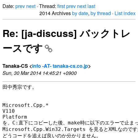
Date:
prev
next
· Thread:
first
prev
next
last
2014 Archives
by date
,
by thread
·
List index
Re: [ja-discuss] バックトレ
ースです
Tanaka-CS <
info -AT- tanaka-cs.co.jp
>
Sun, 30 Mar 2014 14:45:21 +0900
田中秀宗です。

Microsoft.Cpp.*

V110

Platform

を、C:直下にコピーした後、make時に以下のエラーで止まっ
Microsoft.Cpp.Win32.Targets を見るとXMLなのです
どうコードを追えば良いのか分かりません。
