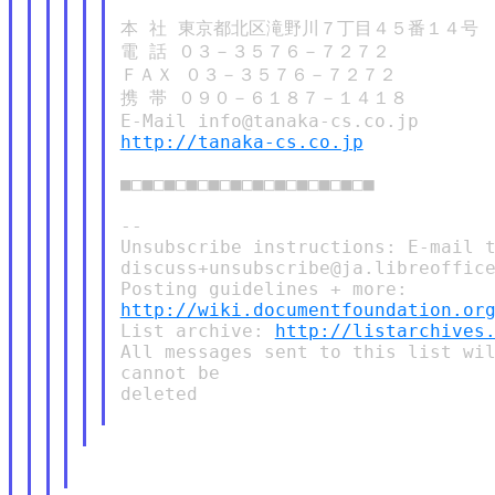
本 社 東京都北区滝野川７丁目４５番１４号

電 話 ０３－３５７６－７２７２

ＦＡＸ ０３－３５７６－７２７２

携 帯 ０９０－６１８７－１４１８

http://tanaka-cs.co.jp
■□■□■□■□■□■□■□■□■□■□■□■

--

Unsubscribe instructions: E-mail t
discuss+unsubscribe@ja.libreoffice
http://wiki.documentfoundation.or
List archive: 
http://listarchives
All messages sent to this list wil
cannot be

deleted
