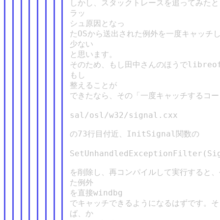
しかし、スタックトレースを追ってみたと
ラッ

シュ原因となっ

たOSから送出された例外を一度キャッチし
少ない

と思います。

そのため、もし田中さんのほうでlibreof
もし

整えることが

できたなら、その「一度キャッチするコー
sal/osl/w32/signal.cxx

の73行目付近、InitSignal関数の

SetUnhandledExceptionFilter(Sig
を削除し、再コンパイルして実行すると、
た例外

を直接windbg

でキャッチできるようになるはずです。そ
ば、か
