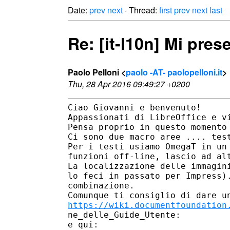
Date:
prev
next
· Thread:
first
prev
next
last
Re: [it-l10n] Mi pres
Paolo Pelloni <
paolo -AT- paolopelloni.it
>
Thu, 28 Apr 2016 09:49:27 +0200
Ciao Giovanni e benvenuto!

Appassionati di LibreOffice e vi
Pensa proprio in questo momento 
Ci sono due macro aree .... test
Per i testi usiamo OmegaT in un 
funzioni off-line, lascio ad alt
La localizzazione delle immagini
lo feci in passato per Impress).
combinazione. 

https://wiki.documentfoundation
ne_delle_Guide_Utente:
