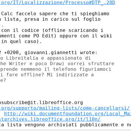
.org/IT/Localizzazione/Processo#DTP_.28D
Calc faccelo sapere che ti spieghiamo

 lista, presa in carico sul foglio

.

con il codice (offline scaricando i

menti come PO Edit) oppure con il wiki

in quel caso).

o Libreitalia e appassionato di

he Writer e poco Draw) vorrei sfruttare

prende nemmeno il telefono figuriamoci

i fare offline? Mi indirizzate a

e?

subscribe@it.libreoffice.org

.org/supporto/mailing-lists/come-cancellarsi/
: 
http://wiki.documentfoundation.org/Local_Ma
starchives.libreoffice.org/it/l10n/