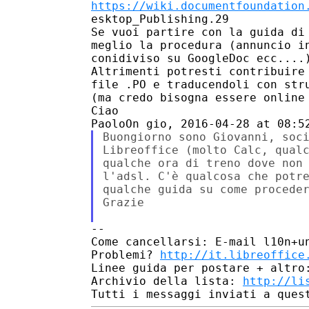
https://wiki.documentfoundation
esktop_Publishing.29

Se vuoi partire con la guida di 
meglio la procedura (annuncio in
conidiviso su GoogleDoc ecc....)
Altrimenti potresti contribuire 
file .PO e traducendoli con stru
(ma credo bisogna essere online 
Ciao

Buongiorno sono Giovanni, soci
Libreoffice (molto Calc, qualc
qualche ora di treno dove non 
l'adsl. C'è qualcosa che potre
qualche guida su come proceder
Grazie

-- 

Come cancellarsi: E-mail l10n+un
Problemi? 
http://it.libreoffice
Linee guida per postare + altro
Archivio della lista: 
http://li