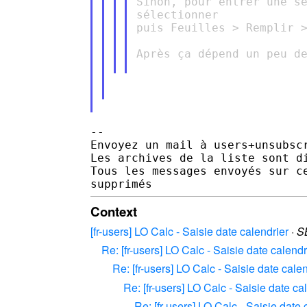
Sinon, pour entrer une sé
sélectionner

puis Feuilles > Remplir >
Après ça dépend un peu de
-- 

Envoyez un mail à users+unsubscr
Les archives de la liste sont d
Tous les messages envoyés sur c
Context
[fr-users] LO Calc - Saisie date calendrier
·
S
Re: [fr-users] LO Calc - Saisie date calendr
Re: [fr-users] LO Calc - Saisie date cale
Re: [fr-users] LO Calc - Saisie date ca
Re: [fr-users] LO Calc - Saisie date 