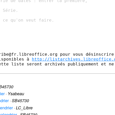
rie de dates : entrer la première,

 Série.

 ce qu'on veut faire.

ibe@fr.libreoffice.org pour vous désinscrire

isponibles à 
http://listarchives.libreoffice.
ette liste seront archivés publiquement et ne 
B45730
ier
·
Ysabeau
ndrier
·
SB45730
lendrier
·
LC_Libre
calendrier
·
SB45730