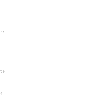
t;

te

l
