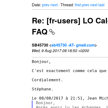
Date:
prev
next
· Thread:
first
prev
next
last
Re: [fr-users] LO Cal
FAQ
SB45730 <
sb45730 -AT- gmail.com
>
Wed, 9 Aug 2017 09:18:50 +0200
Bonjour,

C'est exactement comme cela que 
Cordialement.

Stéphane.

Bonjour,
