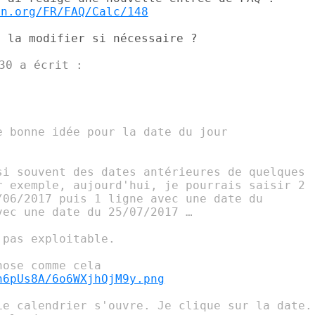
on.org/FR/FAQ/Calc/148
 la modifier si nécessaire ?

 bonne idée pour la date du jour

si souvent des dates antérieures de quelques

r exemple, aujourd'hui, je pourrais saisir 2

/06/2017 puis 1 ligne avec une date du

ec une date du 25/07/2017 …

pas exploitable.

n6pUs8A/6o6WXjhQjM9y.png
Le calendrier s'ouvre. Je clique sur la date.
