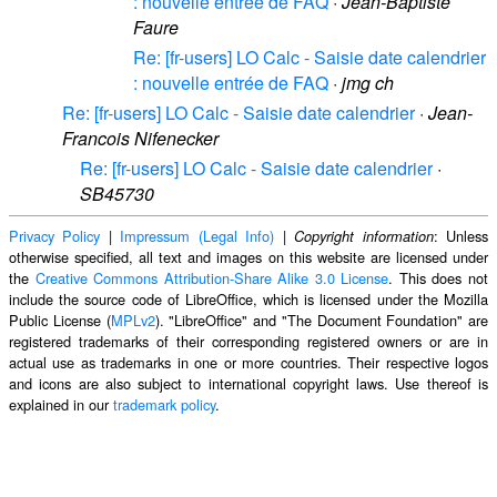
: nouvelle entrée de FAQ
·
Jean-Baptiste
Faure
Re: [fr-users] LO Calc - Saisie date calendrier
: nouvelle entrée de FAQ
·
jmg ch
Re: [fr-users] LO Calc - Saisie date calendrier
·
Jean-
Francois Nifenecker
Re: [fr-users] LO Calc - Saisie date calendrier
·
SB45730
Privacy Policy
|
Impressum (Legal Info)
|
: Unless
Copyright information
otherwise specified, all text and images on this website are licensed under
the
Creative Commons Attribution-Share Alike 3.0 License
. This does not
include the source code of LibreOffice, which is licensed under the Mozilla
Public License (
MPLv2
). "LibreOffice" and "The Document Foundation" are
registered trademarks of their corresponding registered owners or are in
actual use as trademarks in one or more countries. Their respective logos
and icons are also subject to international copyright laws. Use thereof is
explained in our
trademark policy
.