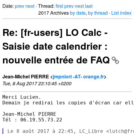
Date:
prev
next
· Thread:
first
prev
next
last
2017 Archives
by date
,
by thread
·
List index
Re: [fr-users] LO Calc -
Saisie date calendrier :
nouvelle entrée de FAQ
Jean-Michel PIERRE <
jmpniort -AT- orange.fr
>
Tue, 8 Aug 2017 23:10:45 +0200
Merci Lucien.

Demain je redirai les copies d'écran car ell
Jean-Michel PIERRE 

Tél : 06.19.55.73.22

Le 8 août 2017 à 22:45, LC_Libre <lutch@fre