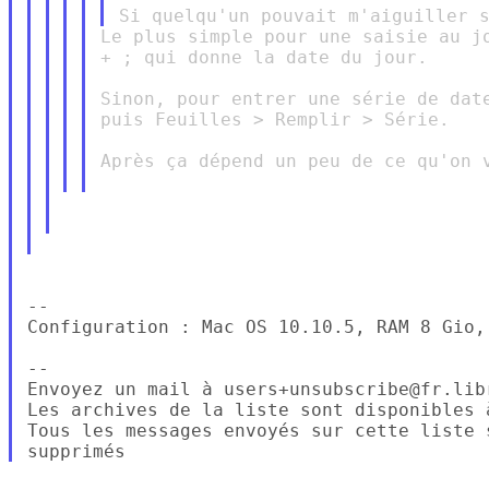
Le plus simple pour une saisie au jo
+ ; qui donne la date du jour.

Sinon, pour entrer une série de date
puis Feuilles > Remplir > Série.

Après ça dépend un peu de ce qu'on v
-- 

Configuration : Mac OS 10.10.5, RAM 8 Gio,
-- 

Envoyez un mail à users+unsubscribe@fr.lib
Les archives de la liste sont disponibles 
Tous les messages envoyés sur cette liste 