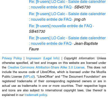
Re: [fr-users] LO Calc - Saisie date calendrier
: nouvelle entrée de FAQ
·
SB45730
Re: [fr-users] LO Calc - Saisie date calendrier
: nouvelle entrée de FAQ
·
jmg ch
Re: [fr-users] nouvelle entrée de FAQ
·
SB45730
Re: [fr-users] LO Calc - Saisie date calendrier
: nouvelle entrée de FAQ
·
Jean-Baptiste
Faure
Privacy Policy
|
Impressum (Legal Info)
|
: Unless
Copyright information
otherwise specified, all text and images on this website are licensed under
the
Creative Commons Attribution-Share Alike 3.0 License
. This does not
include the source code of LibreOffice, which is licensed under the Mozilla
Public License (
MPLv2
). "LibreOffice" and "The Document Foundation" are
registered trademarks of their corresponding registered owners or are in
actual use as trademarks in one or more countries. Their respective logos
and icons are also subject to international copyright laws. Use thereof is
explained in our
trademark policy
.