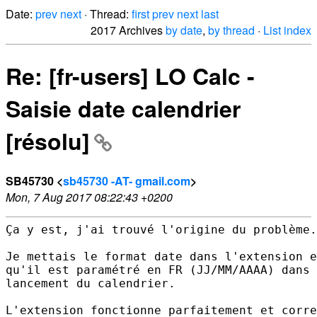
Date:
prev
next
· Thread:
first
prev
next
last
2017 Archives
by date
,
by thread
·
List index
Re: [fr-users] LO Calc -
Saisie date calendrier
[résolu]
SB45730 <
sb45730 -AT- gmail.com
>
Mon, 7 Aug 2017 08:22:43 +0200
Ça y est, j'ai trouvé l'origine du problème.

Je mettais le format date dans l'extension e
qu'il est paramétré en FR (JJ/MM/AAAA) dans 
lancement du calendrier.

L'extension fonctionne parfaitement et corre