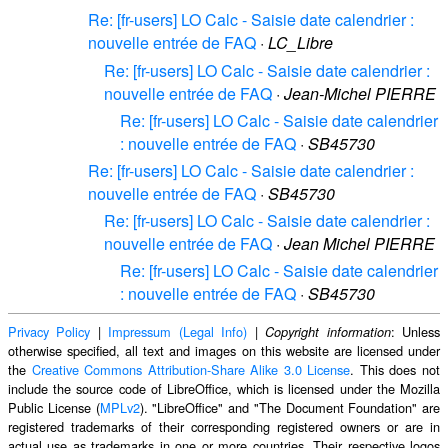
Re: [fr-users] LO Calc - Saisie date calendrier :
nouvelle entrée de FAQ
·
LC_Libre
Re: [fr-users] LO Calc - Saisie date calendrier :
nouvelle entrée de FAQ
·
Jean-Michel PIERRE
Re: [fr-users] LO Calc - Saisie date calendrier
: nouvelle entrée de FAQ
·
SB45730
Re: [fr-users] LO Calc - Saisie date calendrier :
nouvelle entrée de FAQ
·
SB45730
Re: [fr-users] LO Calc - Saisie date calendrier :
nouvelle entrée de FAQ
·
Jean Michel PIERRE
Re: [fr-users] LO Calc - Saisie date calendrier
: nouvelle entrée de FAQ
·
SB45730
Privacy Policy
|
Impressum (Legal Info)
|
: Unless
Copyright information
otherwise specified, all text and images on this website are licensed under
the
Creative Commons Attribution-Share Alike 3.0 License
. This does not
include the source code of LibreOffice, which is licensed under the Mozilla
Public License (
MPLv2
). "LibreOffice" and "The Document Foundation" are
registered trademarks of their corresponding registered owners or are in
actual use as trademarks in one or more countries. Their respective logos