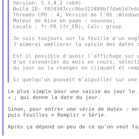
Version: 5.3.4.2 (x64)

Build ID: f82d347ccc0be322489bf7da61d7e4a
Threads CPU : 4; Version de l'OS :Windows
Moteur de mise en page : nouveau;

Locale : fr-FR (fr_FR); Calc: group

Je suis toujours sur la feuille d'un ongl
J'aimerai améliorer la saisie des dates d
Est-il possible d'avoir l'affichage sur c
d'un calendrier du mois en cours, sélecti
du jour ou la changer en cliquant et remp
Le plus simple pour une saisie au jour le 
+ ; qui donne la date du jour.

Sinon, pour entrer une série de dates : en
puis Feuilles > Remplir > Série.

Après ça dépend un peu de ce qu'on veut fai