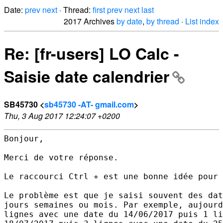
Date:
prev
next
· Thread:
first
prev
next
last
2017 Archives
by date
,
by thread
·
List index
Re: [fr-users] LO Calc -
Saisie date calendrier
SB45730 <
sb45730 -AT- gmail.com
>
Thu, 3 Aug 2017 12:24:07 +0200
Bonjour,

Merci de votre réponse.

Le raccourci Ctrl + est une bonne idée pour 
Le problème est que je saisi souvent des dat
jours semaines ou mois. Par exemple, aujourd
lignes avec une date du 14/06/2017 puis 1 li