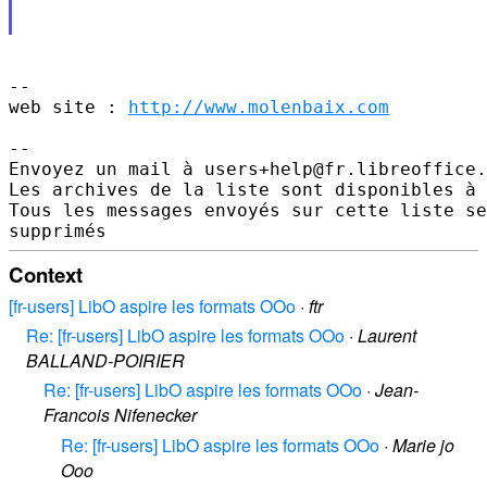
-- 

web site : 
http://www.molenbaix.com
-- 

Envoyez un mail à users+help@fr.libreoffice.
Les archives de la liste sont disponibles à 
Tous les messages envoyés sur cette liste se
Context
[fr-users] LibO aspire les formats OOo
·
ftr
Re: [fr-users] LibO aspire les formats OOo
·
Laurent
BALLAND-POIRIER
Re: [fr-users] LibO aspire les formats OOo
·
Jean-
Francois Nifenecker
Re: [fr-users] LibO aspire les formats OOo
·
Marie jo
Ooo