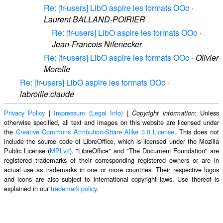
Re: [fr-users] LibO aspire les formats OOo
·
Laurent BALLAND-POIRIER
Re: [fr-users] LibO aspire les formats OOo
·
Jean-Francois Nifenecker
Re: [fr-users] LibO aspire les formats OOo
·
Olivier
Morelle
Re: [fr-users] LibO aspire les formats OOo
·
labroille.claude
Privacy Policy
|
Impressum (Legal Info)
|
: Unless
Copyright information
otherwise specified, all text and images on this website are licensed under
the
Creative Commons Attribution-Share Alike 3.0 License
. This does not
include the source code of LibreOffice, which is licensed under the Mozilla
Public License (
MPLv2
). "LibreOffice" and "The Document Foundation" are
registered trademarks of their corresponding registered owners or are in
actual use as trademarks in one or more countries. Their respective logos
and icons are also subject to international copyright laws. Use thereof is
explained in our
trademark policy
.