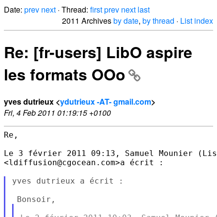
Date:
prev
next
· Thread:
first
prev
next
last
2011 Archives
by date
,
by thread
·
List index
Re: [fr-users] LibO aspire
les formats OOo
yves dutrieux <
ydutrieux -AT- gmail.com
>
Fri, 4 Feb 2011 01:19:15 +0100
Re,

Le 3 février 2011 09:13, Samuel Mounier (Lis
<ldiffusion@cgocean.com>a écrit :

yves dutrieux a écrit :
