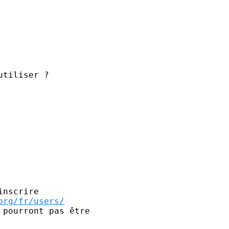
tiliser ?

nscrire

org/fr/users/
pourront pas être 
