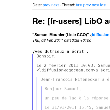
Date:
prev
next
· Thread:
first
prev
next
last
Re: [fr-users] LibO 
"Samuel Mounier (Liste CGO)" <
ldiffusio
Thu, 03 Feb 2011 09:13:28 +0100
Bonsoir,

Le 2 février 2011 10:03, Samue
<ldiffusion@cgocean.com>a écri
Jean-Francois Nifenecker a éc
Bonjour Samuel,

un peu de lag à la réponse
Le 31/01/2011 15:45, Samuel