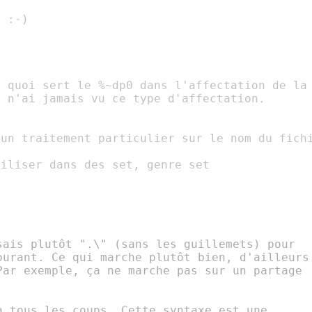
 :-)

 quoi sert le %~dp0 dans l'affectation de la

 n'ai jamais vu ce type d'affectation.

un traitement particulier sur le nom du fichi
iliser dans des set, genre set

sais plutôt ".\" (sans les guillemets) pour

ourant. Ce qui marche plutôt bien, d'ailleurs.
Par exemple, ça ne marche pas sur un partage

à tous les coups. Cette syntaxe est une
