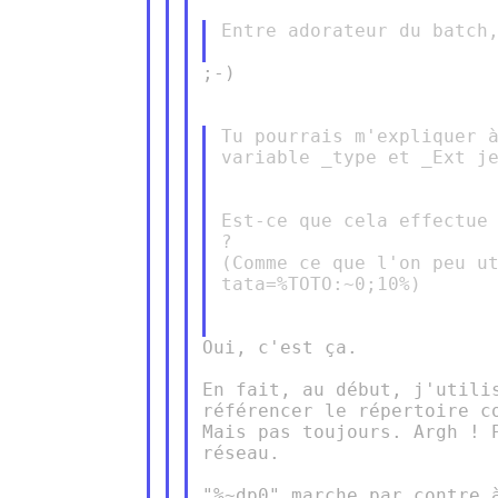
Entre adorateur du batch,
;-)

Tu pourrais m'expliquer à
variable _type et _Ext je
Est-ce que cela effectue 
?

(Comme ce que l'on peu ut
tata=%TOTO:~0;10%)

Oui, c'est ça.

En fait, au début, j'utili
référencer le répertoire c
Mais pas toujours. Argh ! 
réseau.

"%~dp0" marche par contre 