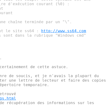
re d'exécution courant (%0) :

t

urant

ne chaîne terminée par un "\".

nt le site ss64 : 
http://www.ss64.com
s sont dans la rubrique "Windows cmd"



certainement de cette astuce.

nre de soucis, et je n'avais la plupart du

ter une lettre de lecteur et faire des copies 
épertoire temporaire.

gs.html
de récupération des informations sur les
