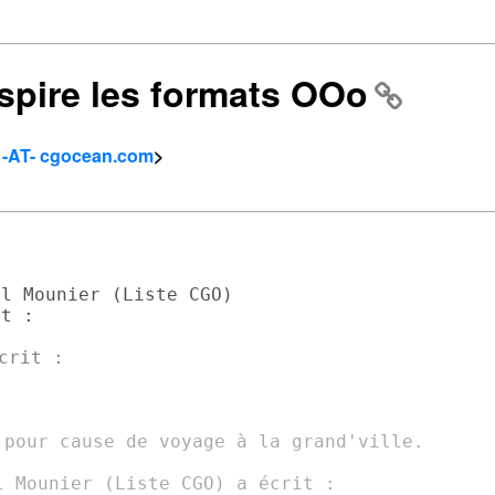
aspire les formats OOo
n -AT- cgocean.com
>
l Mounier (Liste CGO)

t :

rit :

 pour cause de voyage à la grand'ville.

 Mounier (Liste CGO) a écrit :
