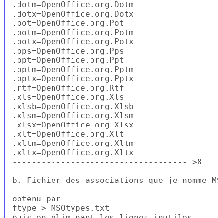
.dotm=OpenOffice.org.Dotm

.dotx=OpenOffice.org.Dotx

.pot=OpenOffice.org.Pot

.potm=OpenOffice.org.Potm

.potx=OpenOffice.org.Potx

.pps=OpenOffice.org.Pps

.ppt=OpenOffice.org.Ppt

.pptm=OpenOffice.org.Pptm

.pptx=OpenOffice.org.Pptx

.rtf=OpenOffice.org.Rtf

.xls=OpenOffice.org.Xls

.xlsb=OpenOffice.org.Xlsb

.xlsm=OpenOffice.org.Xlsm

.xlsx=OpenOffice.org.Xlsx

.xlt=OpenOffice.org.Xlt

.xltm=OpenOffice.org.Xltm

.xltx=OpenOffice.org.Xltx

------------------------------------ >8

b. Fichier des associations que je nomme MS
obtenu par

ftype > MSOtypes.txt

puis en éliminant les lignes inutiles
