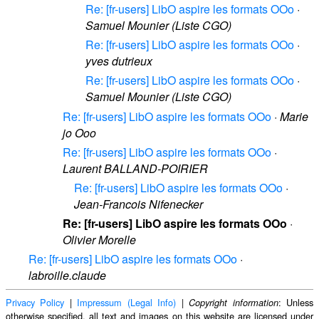
Re: [fr-users] LibO aspire les formats OOo
·
Samuel Mounier (Liste CGO)
Re: [fr-users] LibO aspire les formats OOo
·
yves dutrieux
Re: [fr-users] LibO aspire les formats OOo
·
Samuel Mounier (Liste CGO)
Re: [fr-users] LibO aspire les formats OOo
·
Marie
jo Ooo
Re: [fr-users] LibO aspire les formats OOo
·
Laurent BALLAND-POIRIER
Re: [fr-users] LibO aspire les formats OOo
·
Jean-Francois Nifenecker
Re: [fr-users] LibO aspire les formats OOo
·
Olivier Morelle
Re: [fr-users] LibO aspire les formats OOo
·
labroille.claude
Privacy Policy
|
Impressum (Legal Info)
|
: Unless
Copyright information
otherwise specified, all text and images on this website are licensed under