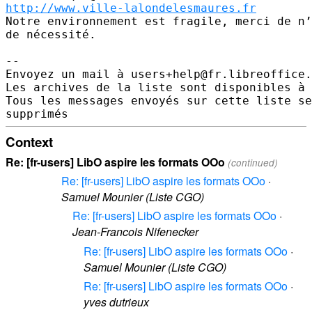
http://www.ville-lalondelesmaures.fr
Notre environnement est fragile, merci de n’
de nécessité.

-- 

Envoyez un mail à users+help@fr.libreoffice.
Les archives de la liste sont disponibles à 
Tous les messages envoyés sur cette liste se
Context
Re: [fr-users] LibO aspire les formats OOo
(continued)
Re: [fr-users] LibO aspire les formats OOo
·
Samuel Mounier (Liste CGO)
Re: [fr-users] LibO aspire les formats OOo
·
Jean-Francois Nifenecker
Re: [fr-users] LibO aspire les formats OOo
·
Samuel Mounier (Liste CGO)
Re: [fr-users] LibO aspire les formats OOo
·
yves dutrieux