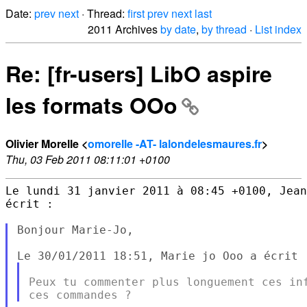
Date:
prev
next
· Thread:
first
prev
next
last
2011 Archives
by date
,
by thread
·
List index
Re: [fr-users] LibO aspire
les formats OOo
Olivier Morelle <
omorelle -AT- lalondelesmaures.fr
>
Thu, 03 Feb 2011 08:11:01 +0100
Le lundi 31 janvier 2011 à 08:45 +0100, Jean
écrit :

Bonjour Marie-Jo,

Peux tu commenter plus longuement ces inf