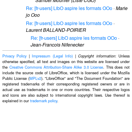
Samuel Mounier (Liste CGO)
Re: [fr-users] LibO aspire les formats OOo
·
Marie
jo Ooo
Re: [fr-users] LibO aspire les formats OOo
·
Laurent BALLAND-POIRIER
Re: [fr-users] LibO aspire les formats OOo
·
Jean-Francois Nifenecker
Privacy Policy
|
Impressum (Legal Info)
|
: Unless
Copyright information
otherwise specified, all text and images on this website are licensed under
the
Creative Commons Attribution-Share Alike 3.0 License
. This does not
include the source code of LibreOffice, which is licensed under the Mozilla
Public License (
MPLv2
). "LibreOffice" and "The Document Foundation" are
registered trademarks of their corresponding registered owners or are in
actual use as trademarks in one or more countries. Their respective logos
and icons are also subject to international copyright laws. Use thereof is
explained in our
trademark policy
.