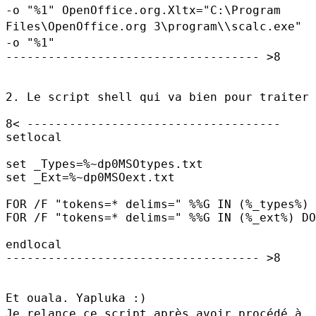
-o "%1"
OpenOffice.org.Xltx="C:\Program
Files\OpenOffice.org
3\program\\scalc.exe"
-o "%1"
------------------------------------ >8

2. Le script shell qui va bien pour traiter 
8< ------------------------------------

setlocal

set _Types=%~dp0MSOtypes.txt

set _Ext=%~dp0MSOext.txt

FOR /F "tokens=* delims=" %%G IN (%_types%) 
FOR /F "tokens=* delims=" %%G IN (%_ext%) DO
endlocal

------------------------------------ >8

Je relance ce script après avoir procédé à