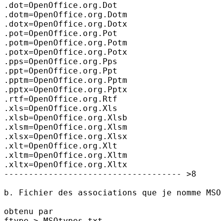
.dot=OpenOffice.org.Dot

.dotm=OpenOffice.org.Dotm

.dotx=OpenOffice.org.Dotx

.pot=OpenOffice.org.Pot

.potm=OpenOffice.org.Potm

.potx=OpenOffice.org.Potx

.pps=OpenOffice.org.Pps

.ppt=OpenOffice.org.Ppt

.pptm=OpenOffice.org.Pptm

.pptx=OpenOffice.org.Pptx

.rtf=OpenOffice.org.Rtf

.xls=OpenOffice.org.Xls

.xlsb=OpenOffice.org.Xlsb

.xlsm=OpenOffice.org.Xlsm

.xlsx=OpenOffice.org.Xlsx

.xlt=OpenOffice.org.Xlt

.xltm=OpenOffice.org.Xltm

.xltx=OpenOffice.org.Xltx

------------------------------------ >8

b. Fichier des associations que je nomme MSO
obtenu par

ftype > MSOtypes.txt
