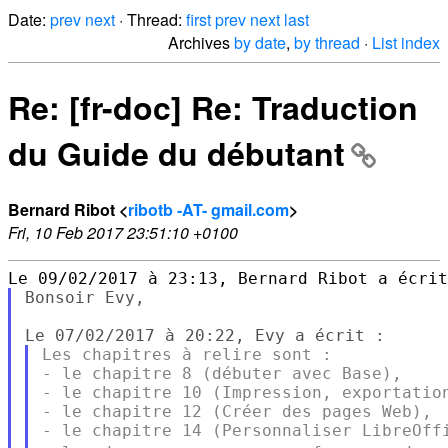
Date:
prev
next
· Thread:
first
prev
next
last
Archives
by date
,
by thread
·
List index
Re: [fr-doc] Re: Traduction
du Guide du débutant
Bernard Ribot <
ribotb -AT- gmail.com
>
Fri, 10 Feb 2017 23:51:10 +0100
Bonsoir Evy,

Les chapitres à relire sont :

- le chapitre 8 (débuter avec Base),

- le chapitre 10 (Impression, exportation
- le chapitre 12 (Créer des pages Web),
