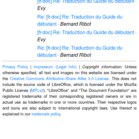
[fr-doc] Re: Traduction du Guide du débutant
·
Evy
Re: [fr-doc] Re: Traduction du Guide du
débutant
·
Bernard Ribot
[fr-doc] Re: Traduction du Guide du débutant
·
Evy
Re: [fr-doc] Re: Traduction du Guide du
débutant
·
Bernard Ribot
Privacy Policy
|
Impressum (Legal Info)
|
: Unless
Copyright information
otherwise specified, all text and images on this website are licensed under
the
Creative Commons Attribution-Share Alike 3.0 License
. This does not
include the source code of LibreOffice, which is licensed under the Mozilla
Public License (
MPLv2
). "LibreOffice" and "The Document Foundation" are
registered trademarks of their corresponding registered owners or are in
actual use as trademarks in one or more countries. Their respective logos
and icons are also subject to international copyright laws. Use thereof is
explained in our
trademark policy
.