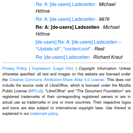
Re: A: [de-users] Ladezeiten
·
Michael
Höhne
Re: A: [de-users] Ladezeiten
·
9876
Re: A: [de-users] Ladezeiten
·
Michael
Höhne
[de-users] Re: A: [de-users] Ladezeiten –
"Update all", "content.xml"
·
Rest
Re: [de-users] Ladezeiten
·
Richard Kraut
Privacy Policy
|
Impressum (Legal Info)
|
: Unless
Copyright information
otherwise specified, all text and images on this website are licensed under
the
Creative Commons Attribution-Share Alike 3.0 License
. This does not
include the source code of LibreOffice, which is licensed under the Mozilla
Public License (
MPLv2
). "LibreOffice" and "The Document Foundation" are
registered trademarks of their corresponding registered owners or are in
actual use as trademarks in one or more countries. Their respective logos
and icons are also subject to international copyright laws. Use thereof is
explained in our
trademark policy
.