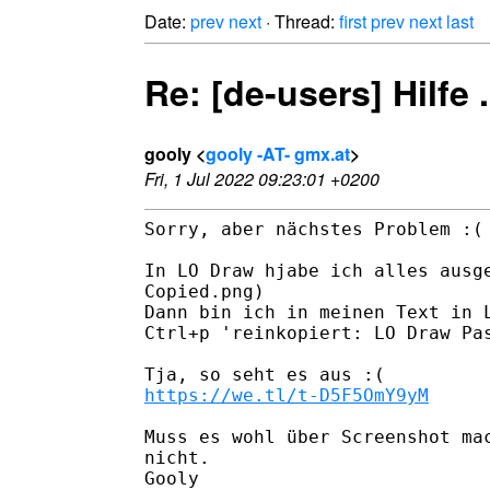
Date:
prev
next
· Thread:
first
prev
next
last
Re: [de-users] Hilfe .
gooly <
gooly -AT- gmx.at
>
Fri, 1 Jul 2022 09:23:01 +0200
Sorry, aber nächstes Problem :(

In LO Draw hjabe ich alles ausge
Copied.png)

Dann bin ich in meinen Text in L
Ctrl+p 'reinkopiert: LO Draw Pas
https://we.tl/t-D5F5OmY9yM
Muss es wohl über Screenshot mac
nicht.

Gooly
