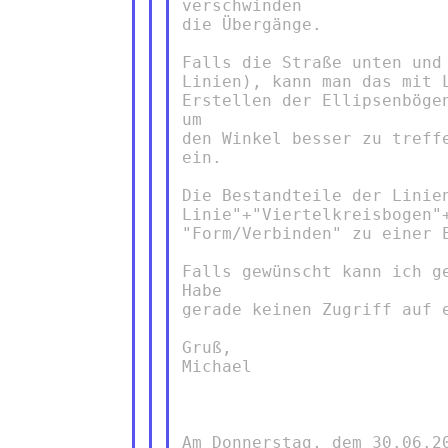
verschwinden

die Übergänge.

Falls die Straße unten und
Linien), kann man das mit 
Erstellen der Ellipsenböge
um

den Winkel besser zu treff
ein.

Die Bestandteile der Linien
Linie"+"Viertelkreisbogen"
"Form/Verbinden" zu einer E
Falls gewünscht kann ich g
Habe

gerade keinen Zugriff auf e
Gruß,

Michael

Am Donnerstag, dem 30.06.20