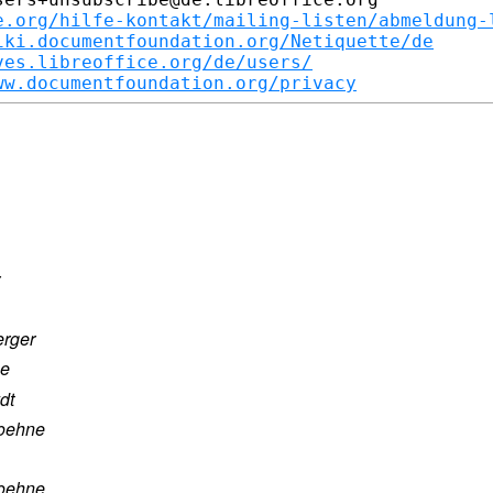
e.org/hilfe-kontakt/mailing-listen/abmeldung-
iki.documentfoundation.org/Netiquette/de
ves.libreoffice.org/de/users/
ww.documentfoundation.org/privacy
erger
ne
dt
oehne
oehne