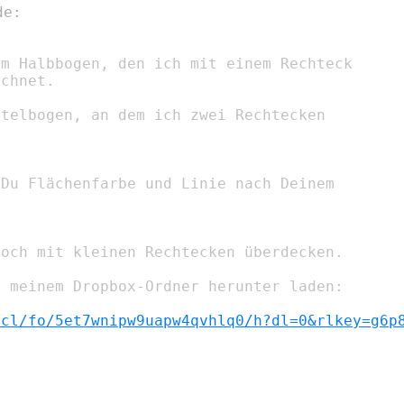
m Halbbogen, den ich mit einem Rechteck

chnet.

telbogen, an dem ich zwei Rechtecken

Du Flächenfarbe und Linie nach Deinem

och mit kleinen Rechtecken überdecken.

 meinem Dropbox-Ordner herunter laden:

scl/fo/5et7wnipw9uapw4qvhlq0/h?dl=0&rlkey=g6p