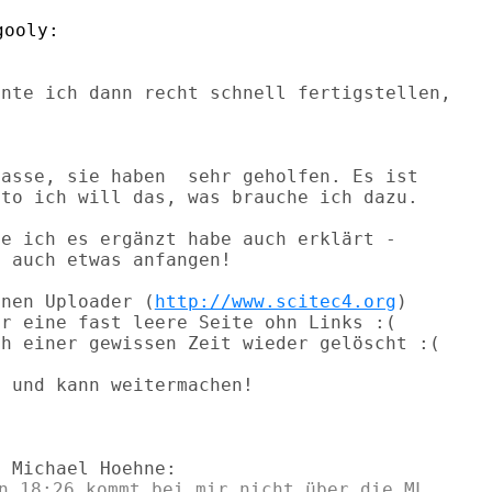
nte ich dann recht schnell fertigstellen,

asse, sie haben  sehr geholfen. Es ist

to ich will das, was brauche ich dazu.

e ich es ergänzt habe auch erklärt -

 auch etwas anfangen!

inen Uploader (
http://www.scitec4.org
)

r eine fast leere Seite ohn Links :(

h einer gewissen Zeit wieder gelöscht :(

 und kann weitermachen!

n 18:26 kommt bei mir nicht über die ML
