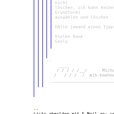
nicht

löschen, ich kann keine
Grundform)

auswählen und löschen ..
Hätte jemand einen Tipp
Vielen Dank

Gooly

--

     ____

    / / / / /__/      Micha
   /   / / /  /  mih-hoehne
  _________________________
--

Liste abmelden mit E-Mail an: us