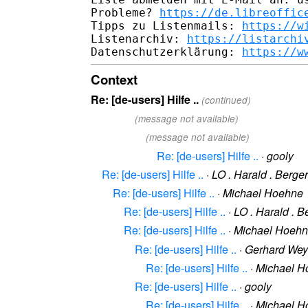
Probleme? 
https://de.libreoffic
Tipps zu Listenmails: 
https://w
Listenarchiv: 
https://listarchi
Datenschutzerklärung: 
https://w
Context
Re: [de-users] Hilfe ..
(continued)
(message not available)
(message not available)
Re: [de-users] Hilfe ..
·
gooly
Re: [de-users] Hilfe ..
·
LO . Harald . Berger
Re: [de-users] Hilfe ..
·
Michael Hoehne
Re: [de-users] Hilfe ..
·
LO . Harald . B
Re: [de-users] Hilfe ..
·
Michael Hoeh
Re: [de-users] Hilfe ..
·
Gerhard Wey
Re: [de-users] Hilfe ..
·
Michael H
Re: [de-users] Hilfe ..
·
gooly
Re: [de-users] Hilfe ..
·
Michael H