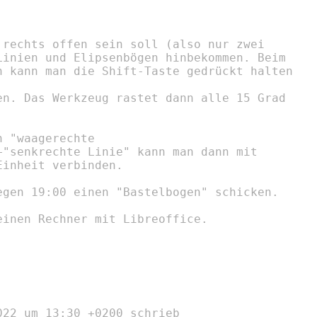
 rechts offen sein soll (also nur zwei

Linien und Elipsenbögen hinbekommen. Beim

n kann man die Shift-Taste gedrückt halten

en. Das Werkzeug rastet dann alle 15 Grad

 "waagerechte

+"senkrechte Linie" kann man dann mit

inheit verbinden.

egen 19:00 einen "Bastelbogen" schicken.

inen Rechner mit Libreoffice.

22 um 13:30 +0200 schrieb
