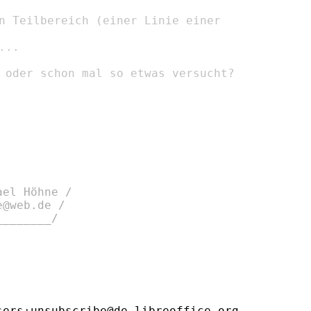
n Teilbereich (einer Linie einer

..

 oder schon mal so etwas versucht?

el Höhne /

@web.de /

_______/

ers+unsubscribe@de.libreoffice.org
