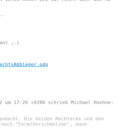
-

nt ;-)

echtsAbbieger.odg
gedacht. Die beiden Rechtecke und den

noch "Form/Verschmelzen", dann
