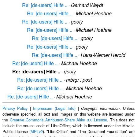
Re: [de-users] Hilfe ..
·
Gerhard Weydt
Re: [de-users] Hilfe ..
·
Michael Hoehne
Re: [de-users] Hilfe ..
·
gooly
Re: [de-users] Hilfe ..
·
Michael Hoehne
Re: [de-users] Hilfe ..
·
gooly
Re: [de-users] Hilfe ..
·
gooly
Re: [de-users] Hilfe ..
·
Hans-Werner Herold
Re: [de-users] Hilfe ..
·
Michael Hoehne
Re: [de-users] Hilfe ..
·
gooly
Re: [de-users] Hilfe ..
·
hrbrgr . post
Re: [de-users] Hilfe ..
·
Michael Hoehne
Re: [de-users] Hilfe ..
·
Michael Hoehne
Privacy Policy
|
Impressum (Legal Info)
|
: Unless
Copyright information
otherwise specified, all text and images on this website are licensed under
the
Creative Commons Attribution-Share Alike 3.0 License
. This does not
include the source code of LibreOffice, which is licensed under the Mozilla
Public License (
MPLv2
). "LibreOffice" and "The Document Foundation" are