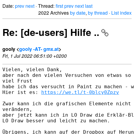
Date:
prev
next
· Thread:
first
prev
next
last
2022 Archives
by date
,
by thread
·
List index
Re: [de-users] Hilfe ..
gooly <
gooly -AT- gmx.at
>
Fri, 1 Jul 2022 06:51:00 +0200
Vielen, vielen Dank,

aber nach den vielen Versuchen von etwas so 
viel Frust

habe ich das versucht in Paint zu machen - w
Hier ist es: 
https://we.tl/t-0blcy0Zpzv
Zwar kann ich die grafischen Elemente nicht 
verändern,

aber jetzt kann ich in LO Draw die Erklär-Bl
LO Draw besser und leicht zu machen.

Übrigens, ich kann auf der Dropbox auf Herun