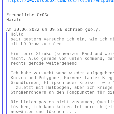
https://www.dropbox.com/scl/fo/5et7wnipw9u
Freundliche Grüße

Harald

Hallo

seit gestern versuche ich ein, wie ich mi
mit LO Draw zu malen.

Ein leere Straße (schwarzer Rand und weiß
macht. Also gerade von unten kommend, dan
rechts gerade weitergehend.

Ich habe versucht wund wieder aufgegeben:
Kurven und Polygone, Kurven: lauter Biegu
Grundformen, Ellipsen oder Kreise - wie '
  zuletzt mit Halbbogen, aber ich kriege 
Straßenrändern an den Fangpunkten für die
Die Linien passen nicht zusammen, Querlin
löschen, ich kann keinen Teilbereich (ein
auswählen und löschen ....
