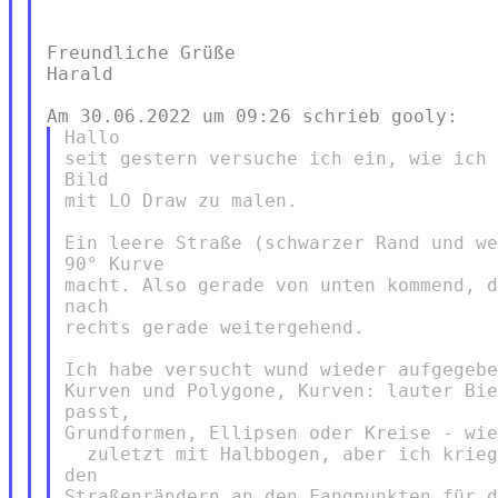
Freundliche Grüße

Harald

Hallo

seit gestern versuche ich ein, wie ich 
Bild

mit LO Draw zu malen.

Ein leere Straße (schwarzer Rand und we
90° Kurve

macht. Also gerade von unten kommend, d
nach

rechts gerade weitergehend.

Ich habe versucht wund wieder aufgegebe
Kurven und Polygone, Kurven: lauter Bie
passt,

Grundformen, Ellipsen oder Kreise - wie
  zuletzt mit Halbbogen, aber ich krieg
den

Straßenrändern an den Fangpunkten für d