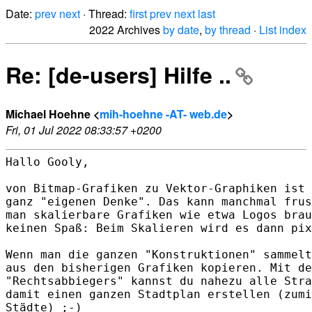
Date:
prev
next
· Thread:
first
prev
next
last
2022 Archives
by date
,
by thread
·
List index
Re: [de-users] Hilfe ..
Michael Hoehne <
mih-hoehne -AT- web.de
>
Fri, 01 Jul 2022 08:33:57 +0200
Hallo Gooly,

von Bitmap-Grafiken zu Vektor-Graphiken ist 
ganz "eigenen Denke". Das kann manchmal frus
man skalierbare Grafiken wie etwa Logos brau
keinen Spaß: Beim Skalieren wird es dann pix
Wenn man die ganzen "Konstruktionen" sammelt
aus den bisherigen Grafiken kopieren. Mit de
"Rechtsabbiegers" kannst du nahezu alle Stra
damit einen ganzen Stadtplan erstellen (zumi
Städte) ;-)
