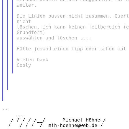
weiter.

Die Linien passen nicht zusammen, Querl
nicht

löschen, ich kann keinen Teilbereich (e
Grundform)

auswählen und löschen ....

Hätte jemand einen Tipp oder schon mal 
Vielen Dank

Gooly

-- 

    ____        

   / / / / /__/      Michael Höhne /

  /   / / /  /  mih-hoehne@web.de /
