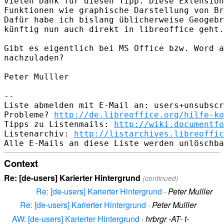
vielen Dank für diesen Tipp. Diese Extension
Funktionen wie graphische Darstellung von Br
Dafür habe ich bislang üblicherweise Geogebr
künftig nun auch direkt in libreoffice geht.

Gibt es eigentlich bei MS Office bzw. Word a
nachzuladen?

Peter Mulller

-- 

Liste abmelden mit E-Mail an: users+unsubscr
Probleme? 
http://de.libreoffice.org/hilfe-ko
Tipps zu Listenmails: 
http://wiki.documentfo
Listenarchiv: 
http://listarchives.libreoffic
Context
Re: [de-users] Karierter Hintergrund
(continued)
Re: [de-users] Karierter Hintergrund
·
Peter Mulller
Re: [de-users] Karierter Hintergrund
·
Peter Mulller
AW: [de-users] Karierter Hintergrund
·
hrbrgr -AT- t-