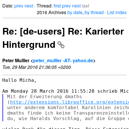
Date:
prev
next
· Thread:
first
prev
next
last
2016 Archives
by date
,
by thread
·
List index
Re: [de-users] Re: Karierter
Hintergrund
Peter Mulller <
peter_mulller -AT- yahoo.de
>
Tue, 29 Mar 2016 21:36:05 +0200
Hallo Micha,

Mit der Erweiterung dmaths

(
http://extensions.libreoffice.org/extensi
unter anderem komfortabel Karolinien zeich
dmaths finde ich keine Transparenzeinstell