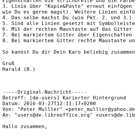
Eigenschaften die Strichbreite und die Farbe
3. Linie über "Kopie&Paste" erneut einfügen 
wie Du es gerne magst). Weitere Linien einfü
4. Das selbe machst Du (wie Pkt. 2. und 3.) 
5. Sind alle Linien gesetzt mit Symbolleiste
6. Mit der rechten Maustaste auf das Gitter 
7. Bei markiertem Gitter über Eigenschaften 
8. Bei markiertem Gitter rechte Maustaste un
So kannst Du dir Dein Karo beliebig zusammen
Gruß

Harald (B.)

-----Original-Nachricht-----

Betreff: [de-users] Karierter Hintergrund

Datum: 2016-03-27T12:11:17+0200

Von: "Peter Mulller" <peter_mulller@yahoo.de
An: "users@de.libreoffice.org" <users@de.lib
Hallo zusammen,
