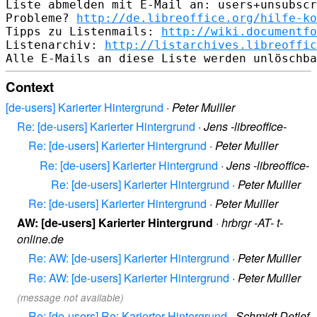
Liste abmelden mit E-Mail an: users+unsubscr
Probleme? 
http://de.libreoffice.org/hilfe-ko
Tipps zu Listenmails: 
http://wiki.documentfo
Listenarchiv: 
http://listarchives.libreoffic
Context
[de-users] Karierter Hintergrund
·
Peter Mulller
Re: [de-users] Karierter Hintergrund
·
Jens -libreoffice-
Re: [de-users] Karierter Hintergrund
·
Peter Mulller
Re: [de-users] Karierter Hintergrund
·
Jens -libreoffice-
Re: [de-users] Karierter Hintergrund
·
Peter Mulller
Re: [de-users] Karierter Hintergrund
·
Peter Mulller
AW: [de-users] Karierter Hintergrund
·
hrbrgr -AT- t-
online.de
Re: AW: [de-users] Karierter Hintergrund
·
Peter Mulller
Re: AW: [de-users] Karierter Hintergrund
·
Peter Mulller
(message not available)
Re: [de-users] Re: Karierter Hintergrund
·
Schmidt Detlef