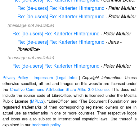
Re: [de-users] Re: Karierter Hintergrund
·
Peter Mulller
Re: [de-users] Re: Karierter Hintergrund
·
Peter Mulller
(message not available)
Re: [de-users] Re: Karierter Hintergrund
·
Peter Mulller
Re: [de-users] Re: Karierter Hintergrund
·
Jens -
libreoffice-
(message not available)
Re: [de-users] Re: Karierter Hintergrund
·
Peter Mulller
Privacy Policy
|
Impressum (Legal Info)
|
: Unless
Copyright information
otherwise specified, all text and images on this website are licensed under
the
Creative Commons Attribution-Share Alike 3.0 License
. This does not
include the source code of LibreOffice, which is licensed under the Mozilla
Public License (
MPLv2
). "LibreOffice" and "The Document Foundation" are
registered trademarks of their corresponding registered owners or are in
actual use as trademarks in one or more countries. Their respective logos
and icons are also subject to international copyright laws. Use thereof is
explained in our
trademark policy
.