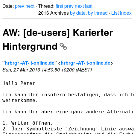
Date:
prev
next
· Thread:
first
prev
next
last
2016 Archives
by date
,
by thread
·
List index
AW: [de-users] Karierter
Hintergrund
"
hrbrgr -AT- t-online.de
" <
hrbrgr -AT- t-online.de
>
Sun, 27 Mar 2016 14:50:50 +0200 (MEST)
Hallo Peter

ich kann Dir insofern bestätigen, dass ich b
weiterkomme.

Ich kann Dir aber eine ganz andere Alternati
1. Writer öffnen.

2. Über Symbolleiste "Zeichnung" Linie auswä