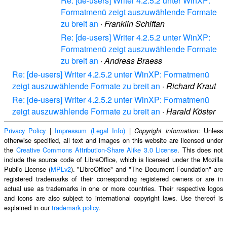
Re: [de-users] Writer 4.2.5.2 unter WinXP:
Formatmenü zeigt auszuwählende Formate
zu breit an
·
Franklin Schiftan
Re: [de-users] Writer 4.2.5.2 unter WinXP:
Formatmenü zeigt auszuwählende Formate
zu breit an
·
Andreas Braess
Re: [de-users] Writer 4.2.5.2 unter WinXP: Formatmenü
zeigt auszuwählende Formate zu breit an
·
Richard Kraut
Re: [de-users] Writer 4.2.5.2 unter WinXP: Formatmenü
zeigt auszuwählende Formate zu breit an
·
Harald Köster
Privacy Policy
|
Impressum (Legal Info)
|
: Unless
Copyright information
otherwise specified, all text and images on this website are licensed under
the
Creative Commons Attribution-Share Alike 3.0 License
. This does not
include the source code of LibreOffice, which is licensed under the Mozilla
Public License (
MPLv2
). "LibreOffice" and "The Document Foundation" are
registered trademarks of their corresponding registered owners or are in
actual use as trademarks in one or more countries. Their respective logos
and icons are also subject to international copyright laws. Use thereof is
explained in our
trademark policy
.