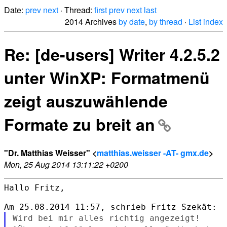
Date:
prev
next
· Thread:
first
prev
next
last
2014 Archives
by date
,
by thread
·
List index
Re: [de-users] Writer 4.2.5.2
unter WinXP: Formatmenü
zeigt auszuwählende
Formate zu breit an
"Dr. Matthias Weisser" <
matthias.weisser -AT- gmx.de
>
Mon, 25 Aug 2014 13:11:22 +0200
Hallo Fritz,

Wird bei mir alles richtig angezeigt!