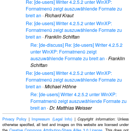
Re: [de-users] Writer 4.2.5.2 unter WinXP:
Formatmenü zeigt auszuwählende Formate zu
breit an
·
Richard Kraut
Re: [de-users] Writer 4.2.5.2 unter WinXP:
Formatmenü zeigt auszuwählende Formate zu
breit an
·
Franklin Schiftan
Re: [de-discuss] Re: [de-users] Writer 4.2.5.2
unter WinXP: Formatmenü zeigt
auszuwählende Formate zu breit an
·
Franklin
Schiftan
Re: [de-users] Writer 4.2.5.2 unter WinXP:
Formatmenü zeigt auszuwählende Formate zu
breit an
·
Michael Höhne
Re: [de-users] Writer 4.2.5.2 unter WinXP:
Formatmenü zeigt auszuwählende Formate zu
breit an
·
Dr. Matthias Weisser
Privacy Policy
|
Impressum (Legal Info)
|
: Unless
Copyright information
otherwise specified, all text and images on this website are licensed under
the
Creative Commons Attribution-Share Alike 3.0 License
. This does not