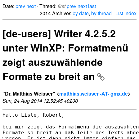
Date:
prev
next
· Thread:
first
prev
next
last
2014 Archives
by date
,
by thread
·
List index
[de-users] Writer 4.2.5.2
unter WinXP: Formatmenü
zeigt auszuwählende
Formate zu breit an
"Dr. Matthias Weisser" <
matthias.weisser -AT- gmx.de
>
Sun, 24 Aug 2014 12:52:45 +0200
Hallo Liste, Robert,

bei mir zeigt das Formatmenü die auszuwählen
Formate so breit an daß Teile des Texts abge
werden. Es ist dann nicht immer einfach das 