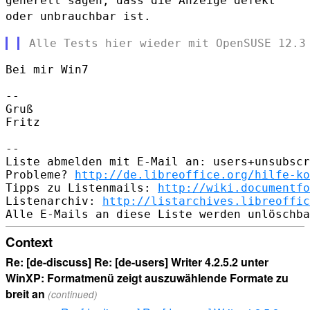
generell sagen, dass die Anzeige
defekt
oder unbrauchbar ist.
Bei mir Win7

--

Gruß

Fritz

--

Liste abmelden mit E-Mail an: users+unsubscr
Probleme? 
http://de.libreoffice.org/hilfe-ko
Tipps zu Listenmails: 
http://wiki.documentfo
Listenarchiv: 
http://listarchives.libreoffic
Context
Re: [de-discuss] Re: [de-users] Writer 4.2.5.2 unter
WinXP: Formatmenü zeigt auszuwählende Formate zu
breit an
(continued)