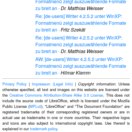
Formatmenü zeigt auszuwählende Formate
zu breit an
·
Dr. Matthias Weisser
Re: [de-users] Writer 4.2.5.2 unter WinXP:
Formatmenü zeigt auszuwählende Formate
zu breit an
·
Fritz Szekät
Re: [de-users] Writer 4.2.5.2 unter WinXP:
Formatmenü zeigt auszuwählende Formate
zu breit an
·
Dr. Matthias Weisser
AW: [de-users] Writer 4.2.5.2 unter WinXP:
Formatmenü zeigt auszuwählende Formate
zu breit an
·
Hilmar Klemm
Privacy Policy
|
Impressum (Legal Info)
|
: Unless
Copyright information
otherwise specified, all text and images on this website are licensed under
the
Creative Commons Attribution-Share Alike 3.0 License
. This does not
include the source code of LibreOffice, which is licensed under the Mozilla
Public License (
MPLv2
). "LibreOffice" and "The Document Foundation" are
registered trademarks of their corresponding registered owners or are in
actual use as trademarks in one or more countries. Their respective logos
and icons are also subject to international copyright laws. Use thereof is
explained in our
trademark policy
.