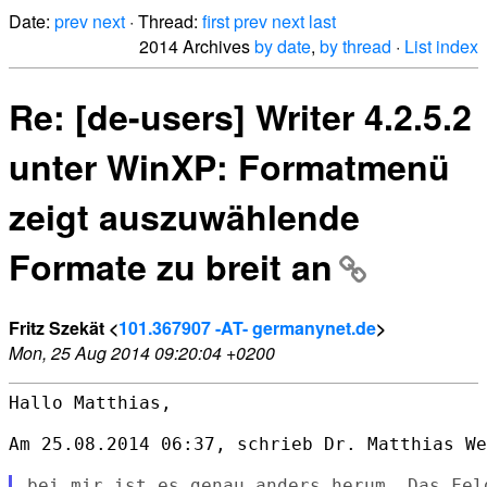
Date:
prev
next
· Thread:
first
prev
next
last
2014 Archives
by date
,
by thread
·
List index
Re: [de-users] Writer 4.2.5.2
unter WinXP: Formatmenü
zeigt auszuwählende
Formate zu breit an
Fritz Szekät <
101.367907 -AT- germanynet.de
>
Mon, 25 Aug 2014 09:20:04 +0200
Hallo Matthias,

Am 25.08.2014 06:37, schrieb Dr. Matthias We
bei mir ist es genau anders herum. Das Fel