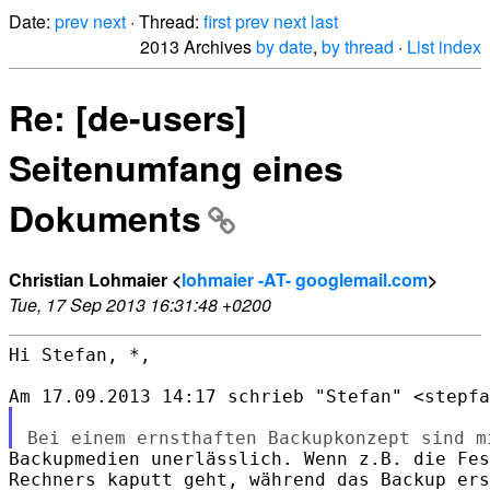
Date:
prev
next
· Thread:
first
prev
next
last
2013 Archives
by date
,
by thread
·
List index
Re: [de-users]
Seitenumfang eines
Dokuments
Christian Lohmaier <
lohmaier -AT- googlemail.com
>
Tue, 17 Sep 2013 16:31:48 +0200
Hi Stefan, *,

Backupmedien unerlässlich. Wenn z.B. die Fes
Rechners kaputt geht, während das Backup ers