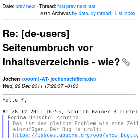
Date:
prev
next
· Thread:
first
prev
next
last
2011 Archives
by date
,
by thread
·
List index
Re: [de-users]
Seitenumbruch vor
Inhaltsverzeichnis - wie?
Jochen <
oooml -AT- jochenschiffers.de
>
Wed, 28 Dec 2011 17:22:37 +0100
Hallo *,

Das ist das gleiche Problem wie eine Zeil
https://issues.apache.org/ooo/show_bug.c