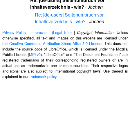
Re: [de-users] Seitenumbruch vor
Inhaltsverzeichnis - wie?
·
Jochen
Re: [de-users] Seitenumbruch vor
Inhaltsverzeichnis - wie?
·
Jochen
Privacy Policy
|
Impressum (Legal Info)
|
: Unless
Copyright information
otherwise specified, all text and images on this website are licensed under
the
Creative Commons Attribution-Share Alike 3.0 License
. This does not
include the source code of LibreOffice, which is licensed under the Mozilla
Public License (
MPLv2
). "LibreOffice" and "The Document Foundation" are
registered trademarks of their corresponding registered owners or are in
actual use as trademarks in one or more countries. Their respective logos
and icons are also subject to international copyright laws. Use thereof is
explained in our
trademark policy
.