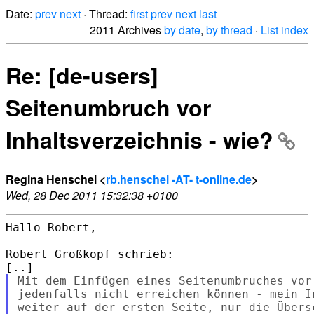
Date:
prev
next
· Thread:
first
prev
next
last
2011 Archives
by date
,
by thread
·
List index
Re: [de-users]
Seitenumbruch vor
Inhaltsverzeichnis - wie?
Regina Henschel <
rb.henschel -AT- t-online.de
>
Wed, 28 Dec 2011 15:32:38 +0100
Hallo Robert,

Robert Großkopf schrieb:

Mit dem Einfügen eines Seitenumbruches vor
jedenfalls nicht erreichen können - mein I