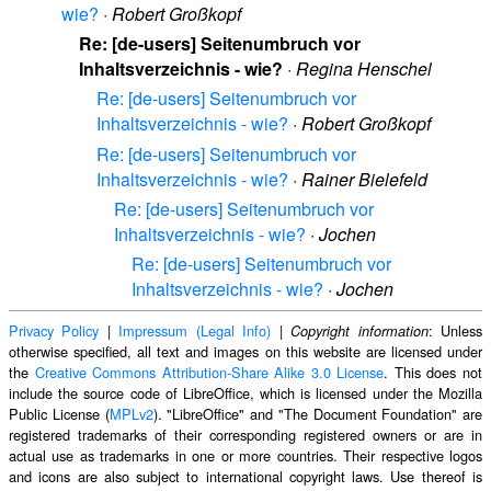
wie?
·
Robert Großkopf
Re: [de-users] Seitenumbruch vor
Inhaltsverzeichnis - wie?
·
Regina Henschel
Re: [de-users] Seitenumbruch vor
Inhaltsverzeichnis - wie?
·
Robert Großkopf
Re: [de-users] Seitenumbruch vor
Inhaltsverzeichnis - wie?
·
Rainer Bielefeld
Re: [de-users] Seitenumbruch vor
Inhaltsverzeichnis - wie?
·
Jochen
Re: [de-users] Seitenumbruch vor
Inhaltsverzeichnis - wie?
·
Jochen
Privacy Policy
|
Impressum (Legal Info)
|
: Unless
Copyright information
otherwise specified, all text and images on this website are licensed under
the
Creative Commons Attribution-Share Alike 3.0 License
. This does not
include the source code of LibreOffice, which is licensed under the Mozilla
Public License (
MPLv2
). "LibreOffice" and "The Document Foundation" are
registered trademarks of their corresponding registered owners or are in
actual use as trademarks in one or more countries. Their respective logos
and icons are also subject to international copyright laws. Use thereof is