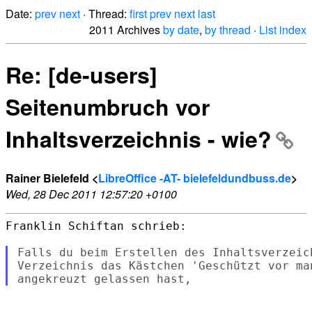
Date:
prev
next
· Thread:
first
prev
next
last
2011 Archives
by date
,
by thread
·
List index
Re: [de-users]
Seitenumbruch vor
Inhaltsverzeichnis - wie?
Rainer Bielefeld <
LibreOffice -AT- bielefeldundbuss.de
>
Wed, 28 Dec 2011 12:57:20 +0100
Franklin Schiftan schrieb:

Falls du beim Erstellen des Inhaltsverzeic
Verzeichnis das Kästchen 'Geschützt vor man