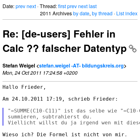
Date:
prev
next
· Thread:
first
prev
next
last
2011 Archives
by date
,
by thread
·
List index
Re: [de-users] Fehler in
Calc ?? falscher Datentyp
Stefan Weigel <
stefan.weigel -AT- bildungskreis.org
>
Mon, 24 Oct 2011 17:24:58 +0200
Hallo Frieder,

Am 24.10.2011 17:19, schrieb Frieder:

"=SUMME(C10-C11)" ist das selbe wie "=C10-C
summieren, subtrahierst du.

Wieso ich? Die Formel ist nicht von mir.
