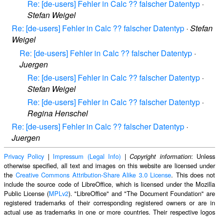
Re: [de-users] Fehler in Calc ?? falscher Datentyp
·
Stefan Weigel
Re: [de-users] Fehler in Calc ?? falscher Datentyp
·
Stefan
Weigel
Re: [de-users] Fehler in Calc ?? falscher Datentyp
·
Juergen
Re: [de-users] Fehler in Calc ?? falscher Datentyp
·
Stefan Weigel
Re: [de-users] Fehler in Calc ?? falscher Datentyp
·
Regina Henschel
Re: [de-users] Fehler in Calc ?? falscher Datentyp
·
Juergen
Privacy Policy
|
Impressum (Legal Info)
|
: Unless
Copyright information
otherwise specified, all text and images on this website are licensed under
the
Creative Commons Attribution-Share Alike 3.0 License
. This does not
include the source code of LibreOffice, which is licensed under the Mozilla
Public License (
MPLv2
). "LibreOffice" and "The Document Foundation" are
registered trademarks of their corresponding registered owners or are in
actual use as trademarks in one or more countries. Their respective logos