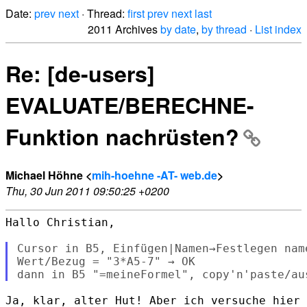
Date:
prev
next
· Thread:
first
prev
next
last
2011 Archives
by date
,
by thread
·
List index
Re: [de-users]
EVALUATE/BERECHNE-
Funktion nachrüsten?
Michael Höhne <
mih-hoehne -AT- web.de
>
Thu, 30 Jun 2011 09:50:25 +0200
Hallo Christian,

Cursor in B5, Einfügen|Namen→Festlegen name
Wert/Bezug = "3*A5-7" → OK

Ja, klar, alter Hut! Aber ich versuche hier 