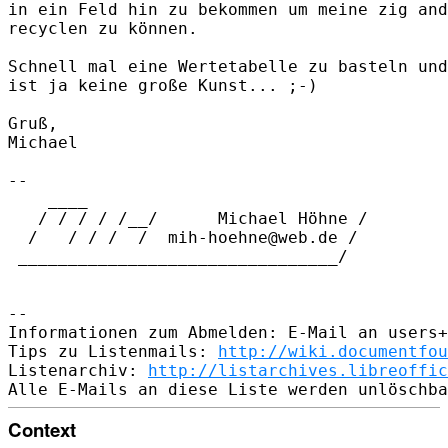
in ein Feld hin zu bekommen um meine zig and
recyclen zu können.

Schnell mal eine Wertetabelle zu basteln und
ist ja keine große Kunst... ;-)

Gruß,

Michael

-- 

    ____        

   / / / / /__/      Michael Höhne /

  /   / / /  /  mih-hoehne@web.de /

 ________________________________/

-- 

Informationen zum Abmelden: E-Mail an users+
Tips zu Listenmails: 
http://wiki.documentfou
Listenarchiv: 
http://listarchives.libreoffic
Context