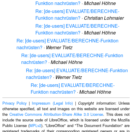
Funktion nachrüsten?
·
Michael Höhne
Re: [de-users] EVALUATE/BERECHNE-
Funktion nachrüsten?
·
Christian Lohmaier
Re: [de-users] EVALUATE/BERECHNE-
Funktion nachrüsten?
·
Michael Höhne
Re: [de-users] EVALUATE/BERECHNE-Funktion
nachrüsten?
·
Werner Tietz
Re: [de-users] EVALUATE/BERECHNE-Funktion
nachrüsten?
·
Michael Höhne
Re: [de-users] EVALUATE/BERECHNE-Funktion
nachrüsten?
·
Werner Tietz
Re: [de-users] EVALUATE/BERECHNE-
Funktion nachrüsten?
·
Michael Höhne
Privacy Policy
|
Impressum (Legal Info)
|
: Unless
Copyright information
otherwise specified, all text and images on this website are licensed under
the
Creative Commons Attribution-Share Alike 3.0 License
. This does not
include the source code of LibreOffice, which is licensed under the Mozilla
Public License (
MPLv2
). "LibreOffice" and "The Document Foundation" are
registered trademarks of their corresponding registered owners or are in