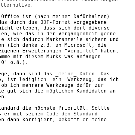
Office ist (nach meinem Dafürhalten)

as durch das ODF-Format vorgegebene

icht erleben, dass sich dort diverse

en, wie das in der Vergangenheit gerne

e sich dadurch Marktanteile sichern und

n (Ich denke z.B. an Microsoft, die

igenen Erweiterungen "vergiftet" haben,

mme mit diesem Murks was anfangen

0" o.ä.).

ge, dann sind das _meine_ Daten. Das

, ist lediglich _ein_ Werkzeug, das ich

ob ich mehrere Werkzeuge dafür zur

e gut sich die möglichen Kandidaten an

n. 

andard die höchste Priorität. Sollte

 er mit seinem Code den Standard

n dann korrigiert, bekommt er meine
