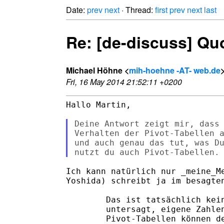
Date:
prev
next
· Thread:
first
prev
next
last
Re: [de-discuss] Qu
Michael Höhne <
mih-hoehne -AT- web.de
Fri, 16 May 2014 21:52:11 +0200
Hallo Martin,

Deine Antwort zeigt mir, dass 
Verhalten der Pivot-Tabellen a
und auch genau das tut, was Du
Ich kann natürlich nur _meine_Me
Yoshida) schreibt ja im besagten
        Das ist tatsächlich kein
        untersagt, eigene Zahlen
        Pivot-Tabellen können de