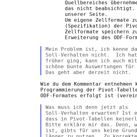
        Quellbereiches übernehme
        das nicht beabsichtigt. 
        unserer Seite.

        Um eigene Zellformate zu
        (Spezifikation) der Pivo
        Zellformate speichern zu
        Erweiterung des ODF-Form
Mein Problem ist, ich kenne da
Soll-Verhalten nicht.  Ich hat
früher ging, kann ich auch mit
schöne bunte Auswertungen für 
Wie du dem Kommentar entnehmen k
Programmierung der Pivot-Tabelle
ODF-Formates erfolgt ist (verein
Was muss ich denn jetzt als

Soll-Verhalten erwarten? Ist e
dass in Pivot-Tabellen keinerl
Bitte erkläre mir das. Denn, w
ist, gibts für uns keine Grund
länger zu nutzen.  Zu korrekte