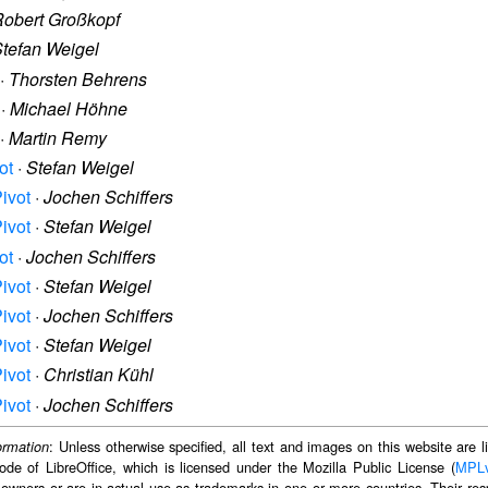
obert Großkopf
tefan Weigel
·
Thorsten Behrens
·
Michael Höhne
·
Martin Remy
ot
·
Stefan Weigel
ivot
·
Jochen Schiffers
ivot
·
Stefan Weigel
ot
·
Jochen Schiffers
ivot
·
Stefan Weigel
ivot
·
Jochen Schiffers
ivot
·
Stefan Weigel
ivot
·
Christian Kühl
ivot
·
Jochen Schiffers
: Unless otherwise specified, all text and images on this website are
ormation
ode of LibreOffice, which is licensed under the Mozilla Public License (
MPL
 owners or are in actual use as trademarks in one or more countries. Their resp