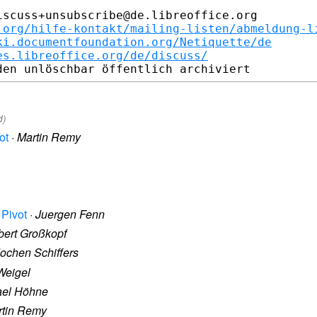
scuss+unsubscribe@de.libreoffice.org

.org/hilfe-kontakt/mailing-listen/abmeldung-l
ki.documentfoundation.org/Netiquette/de
es.libreoffice.org/de/discuss/
d)
ot
·
Martin Remy
 Pivot
·
Juergen Fenn
ert Großkopf
ochen Schiffers
Weigel
ael Höhne
rtin Remy