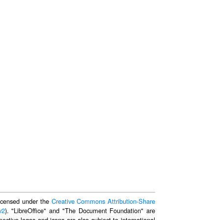
 licensed under the
Creative Commons Attribution-Share
v2
). "LibreOffice" and "The Document Foundation" are
ective logos and icons are also subject to international