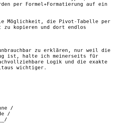
den per Formel+Formatierung auf ein

e Möglichkeit, die Pivot-Tabelle per

 zu kopieren und dort endlos

nbrauchbar zu erklären, nur weil die

g ist, halte ich meinerseits für

chvollziehbare Logik und die exakte

taus wichtiger.

ne /

e /

_/
