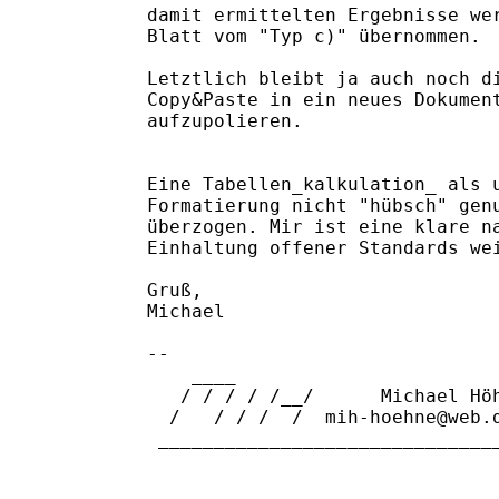
damit ermittelten Ergebnisse wer
Blatt vom "Typ c)" übernommen.

Letztlich bleibt ja auch noch di
Copy&Paste in ein neues Dokument
aufzupolieren. 

Eine Tabellen_kalkulation_ als u
Formatierung nicht "hübsch" genu
überzogen. Mir ist eine klare na
Einhaltung offener Standards wei
Gruß,

Michael

-- 

    ____        

   / / / / /__/      Michael Höh
  /   / / /  /  mih-hoehne@web.d
 _______________________________