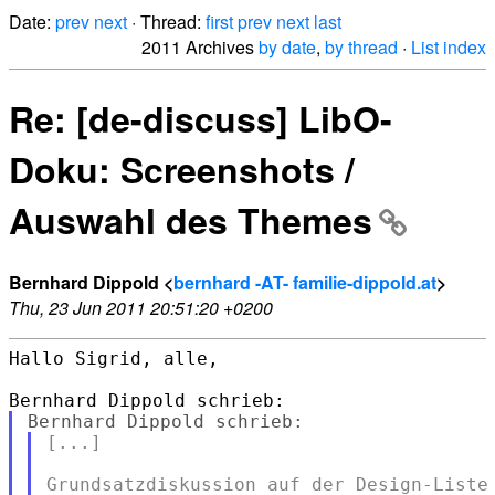
Date:
prev
next
· Thread:
first
prev
next
last
2011 Archives
by date
,
by thread
·
List index
Re: [de-discuss] LibO-
Doku: Screenshots /
Auswahl des Themes
Bernhard Dippold <
bernhard -AT- familie-dippold.at
>
Thu, 23 Jun 2011 20:51:20 +0200
Hallo Sigrid, alle,

[...]

Grundsatzdiskussion auf der Design-Liste 