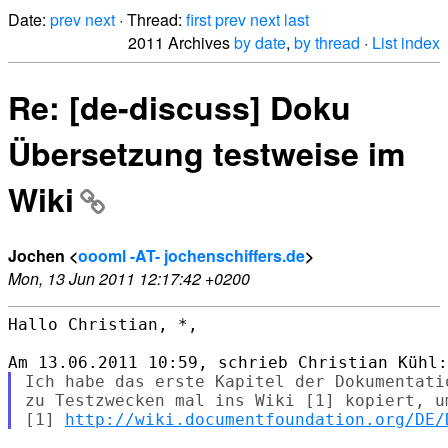
Date:
prev
next
· Thread:
first
prev
next
last
2011 Archives
by date
,
by thread
·
List index
Re: [de-discuss] Doku
Übersetzung testweise im
Wiki
Jochen <
oooml -AT- jochenschiffers.de
>
Mon, 13 Jun 2011 12:17:42 +0200
Hallo Christian, *,

Ich habe das erste Kapitel der Dokumentati
zu Testzwecken mal ins Wiki [1] kopiert, u
[1] 
http://wiki.documentfoundation.org/DE/